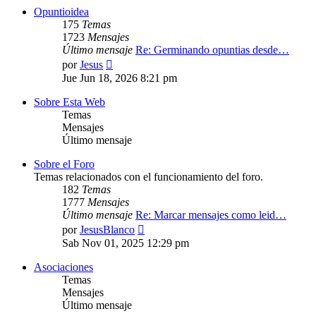
Opuntioidea
175
Temas
1723
Mensajes
Último mensaje
Re: Germinando opuntias desde…
Ver
por
Jesus
último
Jue Jun 18, 2026 8:21 pm
mensaje
Sobre Esta Web
Temas
Mensajes
Último mensaje
Sobre el Foro
Temas relacionados con el funcionamiento del foro.
182
Temas
1777
Mensajes
Último mensaje
Re: Marcar mensajes como leid…
Ver
por
JesusBlanco
último
Sab Nov 01, 2025 12:29 pm
mensaje
Asociaciones
Temas
Mensajes
Último mensaje