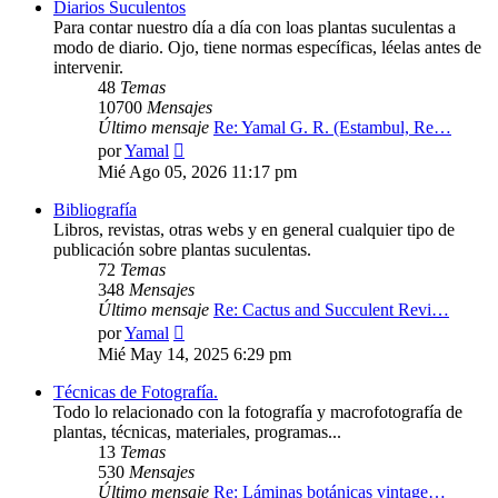
Diarios Suculentos
Para contar nuestro día a día con loas plantas suculentas a
modo de diario. Ojo, tiene normas específicas, léelas antes de
intervenir.
48
Temas
10700
Mensajes
Último mensaje
Re: Yamal G. R. (Estambul, Re…
Ver
por
Yamal
último
Mié Ago 05, 2026 11:17 pm
mensaje
Bibliografía
Libros, revistas, otras webs y en general cualquier tipo de
publicación sobre plantas suculentas.
72
Temas
348
Mensajes
Último mensaje
Re: Cactus and Succulent Revi…
Ver
por
Yamal
último
Mié May 14, 2025 6:29 pm
mensaje
Técnicas de Fotografía.
Todo lo relacionado con la fotografía y macrofotografía de
plantas, técnicas, materiales, programas...
13
Temas
530
Mensajes
Último mensaje
Re: Láminas botánicas vintage…