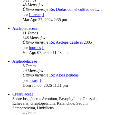
8
Temas
48
Mensajes
Último mensaje
Re: Dudas con el cultivo de L…
Ver
por
Lorette
último
Mar Ago 27, 2024 2:35 pm
mensaje
Asclepiadaceae
11
Temas
348
Mensajes
Último mensaje
Re: Ascleps desde el 2005
Ver
por
lourdes
último
Vie Ago 07, 2026 11:58 am
mensaje
Asphodelaceae
6
Temas
29
Mensajes
Último mensaje
Re: Aloes peludas
Ver
por
Jesus
último
Dom Jul 05, 2026 11:11 pm
mensaje
Crassulaceae
Sobre los géneros Aeonium, Bryophyllum, Crassula,
Echeveria, Graptopetalum, Kalanchöe, Sedum,
Sempervivum, Umbilicus ...
4
Temas