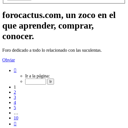
forocactus.com, un zoco en el
que aprender, comprar,
conocer.
Foro dedicado a todo lo relacionado con las suculentas.
Obviar
Página
1
Ir a la página:
de
10
1
2
3
4
5
…
10
Siguiente