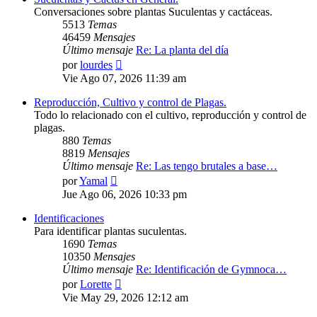
Conversaciones sobre plantas Suculentas y cactáceas.
5513
Temas
46459
Mensajes
Último mensaje
Re: La planta del día
Ver
por
lourdes
último
Vie Ago 07, 2026 11:39 am
mensaje
Reproducción, Cultivo y control de Plagas.
Todo lo relacionado con el cultivo, reproducción y control de
plagas.
880
Temas
8819
Mensajes
Último mensaje
Re: Las tengo brutales a base…
Ver
por
Yamal
último
Jue Ago 06, 2026 10:33 pm
mensaje
Identificaciones
Para identificar plantas suculentas.
1690
Temas
10350
Mensajes
Último mensaje
Re: Identificación de Gymnoca…
Ver
por
Lorette
último
Vie May 29, 2026 12:12 am
mensaje