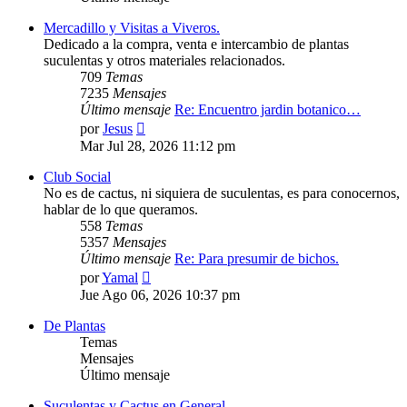
Mercadillo y Visitas a Viveros.
Dedicado a la compra, venta e intercambio de plantas
suculentas y otros materiales relacionados.
709
Temas
7235
Mensajes
Último mensaje
Re: Encuentro jardin botanico…
Ver
por
Jesus
último
Mar Jul 28, 2026 11:12 pm
mensaje
Club Social
No es de cactus, ni siquiera de suculentas, es para conocernos,
hablar de lo que queramos.
558
Temas
5357
Mensajes
Último mensaje
Re: Para presumir de bichos.
Ver
por
Yamal
último
Jue Ago 06, 2026 10:37 pm
mensaje
De Plantas
Temas
Mensajes
Último mensaje
Suculentas y Cactus en General.