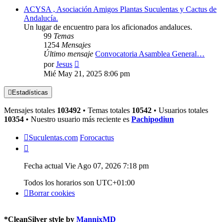
ACYSA , Asociación Amigos Plantas Suculentas y Cactus de
Andalucía.
Un lugar de encuentro para los aficionados andaluces.
99
Temas
1254
Mensajes
Último mensaje
Convocatoria Asamblea General…
Ver
por
Jesus
último
Mié May 21, 2025 8:06 pm
mensaje
Estadísticas
Mensajes totales
103492
• Temas totales
10542
• Usuarios totales
10354
• Nuestro usuario más reciente es
Pachipodiun
Suculentas.com
Forocactus
Fecha actual Vie Ago 07, 2026 7:18 pm
Todos los horarios son
UTC+01:00
Borrar cookies
*
CleanSilver style by
MannixMD