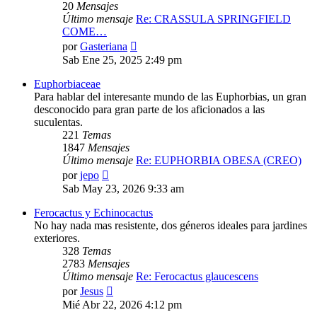
20
Mensajes
Último mensaje
Re: CRASSULA SPRINGFIELD
COME…
Ver
por
Gasteriana
último
Sab Ene 25, 2025 2:49 pm
mensaje
Euphorbiaceae
Para hablar del interesante mundo de las Euphorbias, un gran
desconocido para gran parte de los aficionados a las
suculentas.
221
Temas
1847
Mensajes
Último mensaje
Re: EUPHORBIA OBESA (CREO)
Ver
por
jepo
último
Sab May 23, 2026 9:33 am
mensaje
Ferocactus y Echinocactus
No hay nada mas resistente, dos géneros ideales para jardines
exteriores.
328
Temas
2783
Mensajes
Último mensaje
Re: Ferocactus glaucescens
Ver
por
Jesus
último
Mié Abr 22, 2026 4:12 pm
mensaje