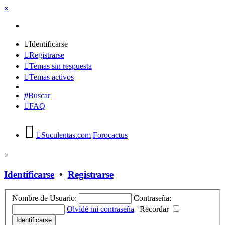
×
Identificarse
Registrarse
Temas sin respuesta
Temas activos
Buscar
FAQ
Suculentas.com
Forocactus
×
Identificarse
•
Registrarse
Nombre de Usuario:
Contraseña:
Olvidé mi contraseña
|
Recordar