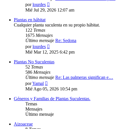
Ver
por
lourdes
último
Mié Jul 29, 2026 12:07 am
mensaje
Plantas en hábitat
Cualquier planta suculenta en su propio hábitat.
122
Temas
1675
Mensajes
Último mensaje
Re: Sedona
Ver
por
lourdes
último
Mié Mar 12, 2025 6:42 pm
mensaje
Plantas No Suculentas
52
Temas
586
Mensajes
Último mensaje
Re: Las palmeras significan e…
Ver
por
Yamal
último
Mié Ago 05, 2026 10:54 pm
mensaje
Géneros y Familias de Plantas Suculentas.
Temas
Mensajes
Último mensaje
Aizoaceae