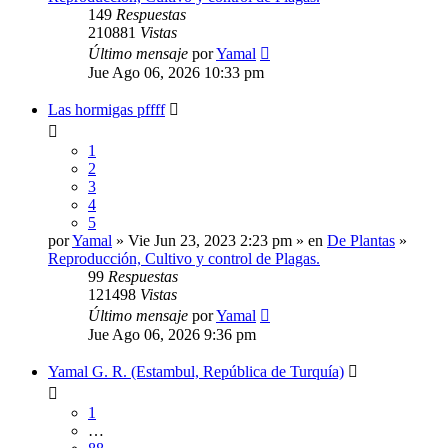
149
Respuestas
210881
Vistas
Último mensaje
por
Yamal
Jue Ago 06, 2026 10:33 pm
Las hormigas pffff
1
2
3
4
5
por
Yamal
» Vie Jun 23, 2023 2:23 pm » en
De Plantas
»
Reproducción, Cultivo y control de Plagas.
99
Respuestas
121498
Vistas
Último mensaje
por
Yamal
Jue Ago 06, 2026 9:36 pm
Yamal G. R. (Estambul, República de Turquía)
1
…