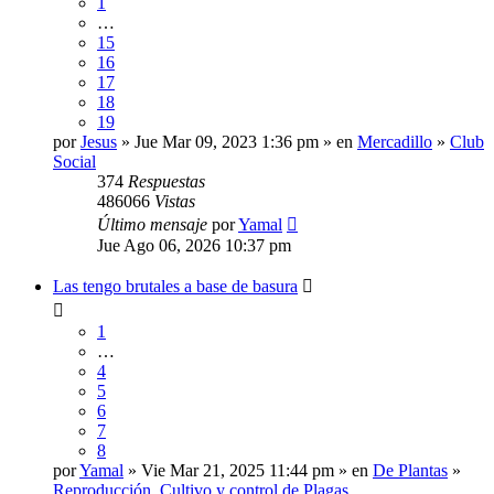
1
…
15
16
17
18
19
por
Jesus
» Jue Mar 09, 2023 1:36 pm » en
Mercadillo
»
Club
Social
374
Respuestas
486066
Vistas
Último mensaje
por
Yamal
Jue Ago 06, 2026 10:37 pm
Las tengo brutales a base de basura
1
…
4
5
6
7
8
por
Yamal
» Vie Mar 21, 2025 11:44 pm » en
De Plantas
»
Reproducción, Cultivo y control de Plagas.