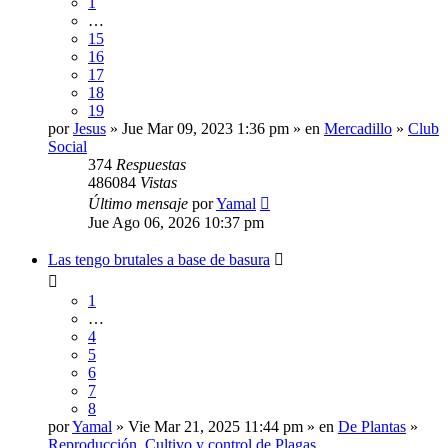
1
…
15
16
17
18
19
por
Jesus
» Jue Mar 09, 2023 1:36 pm » en
Mercadillo
»
Club
Social
374
Respuestas
486084
Vistas
Último mensaje
por
Yamal
Jue Ago 06, 2026 10:37 pm
Las tengo brutales a base de basura
1
…
4
5
6
7
8
por
Yamal
» Vie Mar 21, 2025 11:44 pm » en
De Plantas
»
Reproducción, Cultivo y control de Plagas.