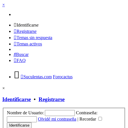
×
Identificarse
Registrarse
Temas sin respuesta
Temas activos
Buscar
FAQ
Suculentas.com
Forocactus
×
Identificarse
•
Registrarse
Nombre de Usuario:
Contraseña:
Olvidé mi contraseña
|
Recordar