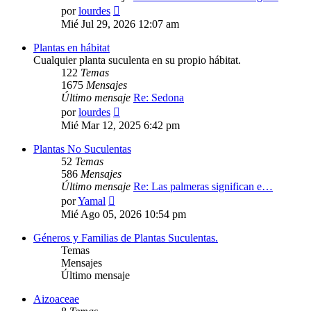
Ver
por
lourdes
último
Mié Jul 29, 2026 12:07 am
mensaje
Plantas en hábitat
Cualquier planta suculenta en su propio hábitat.
122
Temas
1675
Mensajes
Último mensaje
Re: Sedona
Ver
por
lourdes
último
Mié Mar 12, 2025 6:42 pm
mensaje
Plantas No Suculentas
52
Temas
586
Mensajes
Último mensaje
Re: Las palmeras significan e…
Ver
por
Yamal
último
Mié Ago 05, 2026 10:54 pm
mensaje
Géneros y Familias de Plantas Suculentas.
Temas
Mensajes
Último mensaje
Aizoaceae