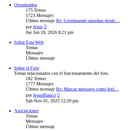
Opuntioidea
175
Temas
1723
Mensajes
Último mensaje
Re: Germinando opuntias desde…
Ver
por
Jesus
último
Jue Jun 18, 2026 8:21 pm
mensaje
Sobre Esta Web
Temas
Mensajes
Último mensaje
Sobre el Foro
Temas relacionados con el funcionamiento del foro.
182
Temas
1777
Mensajes
Último mensaje
Re: Marcar mensajes como leid…
Ver
por
JesusBlanco
último
Sab Nov 01, 2025 12:29 pm
mensaje
Asociaciones
Temas
Mensajes
Último mensaje