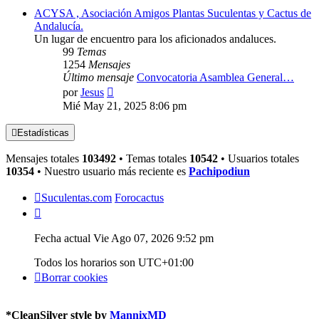
ACYSA , Asociación Amigos Plantas Suculentas y Cactus de
Andalucía.
Un lugar de encuentro para los aficionados andaluces.
99
Temas
1254
Mensajes
Último mensaje
Convocatoria Asamblea General…
Ver
por
Jesus
último
Mié May 21, 2025 8:06 pm
mensaje
Estadísticas
Mensajes totales
103492
• Temas totales
10542
• Usuarios totales
10354
• Nuestro usuario más reciente es
Pachipodiun
Suculentas.com
Forocactus
Fecha actual Vie Ago 07, 2026 9:52 pm
Todos los horarios son
UTC+01:00
Borrar cookies
*
CleanSilver style by
MannixMD