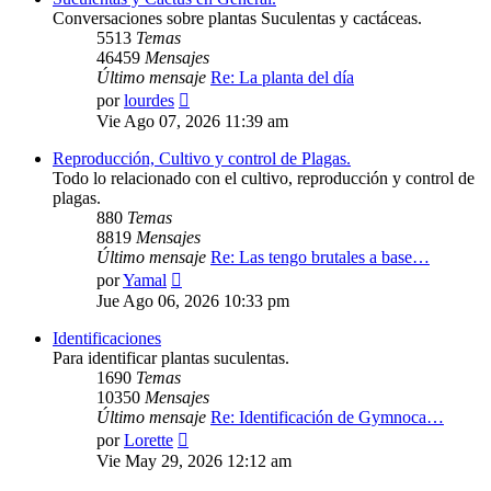
Conversaciones sobre plantas Suculentas y cactáceas.
5513
Temas
46459
Mensajes
Último mensaje
Re: La planta del día
Ver
por
lourdes
último
Vie Ago 07, 2026 11:39 am
mensaje
Reproducción, Cultivo y control de Plagas.
Todo lo relacionado con el cultivo, reproducción y control de
plagas.
880
Temas
8819
Mensajes
Último mensaje
Re: Las tengo brutales a base…
Ver
por
Yamal
último
Jue Ago 06, 2026 10:33 pm
mensaje
Identificaciones
Para identificar plantas suculentas.
1690
Temas
10350
Mensajes
Último mensaje
Re: Identificación de Gymnoca…
Ver
por
Lorette
último
Vie May 29, 2026 12:12 am
mensaje