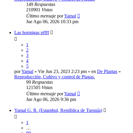
149
Respuestas
210901
Vistas
Último mensaje
por
Yamal
Jue Ago 06, 2026 10:33 pm
Las hormigas pffff
1
2
3
4
5
por
Yamal
» Vie Jun 23, 2023 2:23 pm » en
De Plantas
»
Reproducción, Cultivo y control de Plagas.
99
Respuestas
121505
Vistas
Último mensaje
por
Yamal
Jue Ago 06, 2026 9:36 pm
Yamal G. R. (Estambul, República de Turquía)
1
…