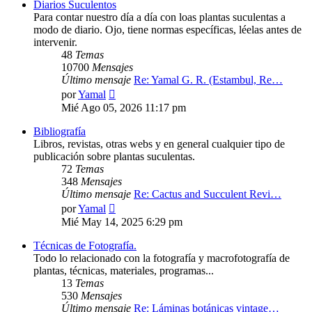
Diarios Suculentos
Para contar nuestro día a día con loas plantas suculentas a
modo de diario. Ojo, tiene normas específicas, léelas antes de
intervenir.
48
Temas
10700
Mensajes
Último mensaje
Re: Yamal G. R. (Estambul, Re…
Ver
por
Yamal
último
Mié Ago 05, 2026 11:17 pm
mensaje
Bibliografía
Libros, revistas, otras webs y en general cualquier tipo de
publicación sobre plantas suculentas.
72
Temas
348
Mensajes
Último mensaje
Re: Cactus and Succulent Revi…
Ver
por
Yamal
último
Mié May 14, 2025 6:29 pm
mensaje
Técnicas de Fotografía.
Todo lo relacionado con la fotografía y macrofotografía de
plantas, técnicas, materiales, programas...
13
Temas
530
Mensajes
Último mensaje
Re: Láminas botánicas vintage…