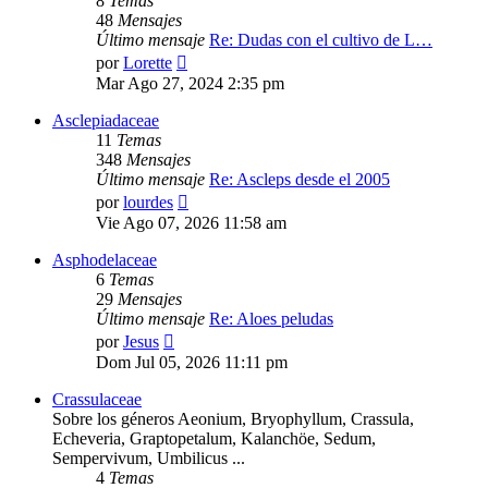
8
Temas
48
Mensajes
Último mensaje
Re: Dudas con el cultivo de L…
Ver
por
Lorette
último
Mar Ago 27, 2024 2:35 pm
mensaje
Asclepiadaceae
11
Temas
348
Mensajes
Último mensaje
Re: Ascleps desde el 2005
Ver
por
lourdes
último
Vie Ago 07, 2026 11:58 am
mensaje
Asphodelaceae
6
Temas
29
Mensajes
Último mensaje
Re: Aloes peludas
Ver
por
Jesus
último
Dom Jul 05, 2026 11:11 pm
mensaje
Crassulaceae
Sobre los géneros Aeonium, Bryophyllum, Crassula,
Echeveria, Graptopetalum, Kalanchöe, Sedum,
Sempervivum, Umbilicus ...
4
Temas