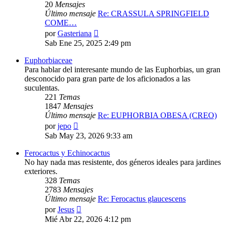
20
Mensajes
Último mensaje
Re: CRASSULA SPRINGFIELD
COME…
Ver
por
Gasteriana
último
Sab Ene 25, 2025 2:49 pm
mensaje
Euphorbiaceae
Para hablar del interesante mundo de las Euphorbias, un gran
desconocido para gran parte de los aficionados a las
suculentas.
221
Temas
1847
Mensajes
Último mensaje
Re: EUPHORBIA OBESA (CREO)
Ver
por
jepo
último
Sab May 23, 2026 9:33 am
mensaje
Ferocactus y Echinocactus
No hay nada mas resistente, dos géneros ideales para jardines
exteriores.
328
Temas
2783
Mensajes
Último mensaje
Re: Ferocactus glaucescens
Ver
por
Jesus
último
Mié Abr 22, 2026 4:12 pm
mensaje