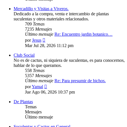
Mercadillo y Visitas a Viveros.
Dedicado a la compra, venta e intercambio de plantas
suculentas y otros materiales relacionados.
709
Temas
7235
Mensajes
Último mensaje
Re: Encuentro jardin botanico…
Ver
por
Jesus
último
Mar Jul 28, 2026 11:12 pm
mensaje
Club Social
No es de cactus, ni siquiera de suculentas, es para conocernos,
hablar de lo que queramos.
558
Temas
5357
Mensajes
Último mensaje
Re: Para presumir de bichos.
Ver
por
Yamal
último
Jue Ago 06, 2026 10:37 pm
mensaje
De Plantas
Temas
Mensajes
Último mensaje
Suculentas y Cactus en General.