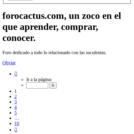
forocactus.com, un zoco en el
que aprender, comprar,
conocer.
Foro dedicado a todo lo relacionado con las suculentas.
Obviar
Página
1
Ir a la página:
de
10
1
2
3
4
5
…
10
Siguiente