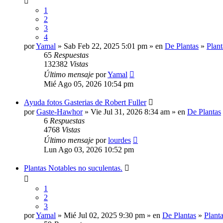
1
2
3
4
por
Yamal
» Sab Feb 22, 2025 5:01 pm » en
De Plantas
»
Plan
65
Respuestas
132382
Vistas
Último mensaje
por
Yamal
Mié Ago 05, 2026 10:54 pm
Ayuda fotos Gasterias de Robert Fuller
por
Gaste-Hawhor
» Vie Jul 31, 2026 8:34 am » en
De Plantas
6
Respuestas
4768
Vistas
Último mensaje
por
lourdes
Lun Ago 03, 2026 10:52 pm
Plantas Notables no suculentas.
1
2
3
por
Yamal
» Mié Jul 02, 2025 9:30 pm » en
De Plantas
»
Plant