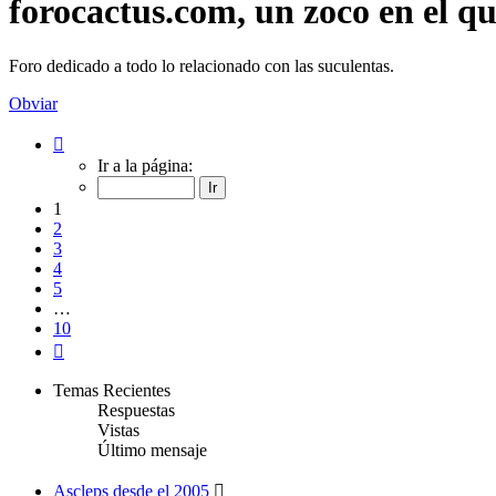
forocactus.com, un zoco en el q
Foro dedicado a todo lo relacionado con las suculentas.
Obviar
Página
1
Ir a la página:
de
10
1
2
3
4
5
…
10
Siguiente
Temas Recientes
Respuestas
Vistas
Último mensaje
Ascleps desde el 2005