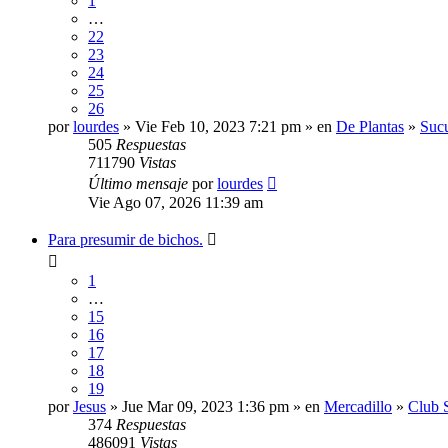
1
…
22
23
24
25
26
por
lourdes
» Vie Feb 10, 2023 7:21 pm » en
De Plantas
»
Sucu
505
Respuestas
711790
Vistas
Último mensaje
por
lourdes
Vie Ago 07, 2026 11:39 am
Para presumir de bichos.
1
…
15
16
17
18
19
por
Jesus
» Jue Mar 09, 2023 1:36 pm » en
Mercadillo
»
Club 
374
Respuestas
486091
Vistas