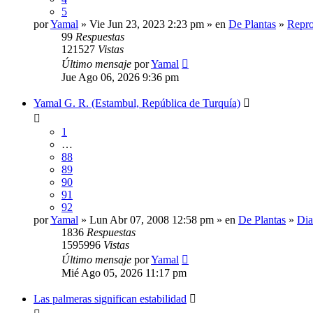
5
por
Yamal
» Vie Jun 23, 2023 2:23 pm » en
De Plantas
»
Repro
99
Respuestas
121527
Vistas
Último mensaje
por
Yamal
Jue Ago 06, 2026 9:36 pm
Yamal G. R. (Estambul, República de Turquía)
1
…
88
89
90
91
92
por
Yamal
» Lun Abr 07, 2008 12:58 pm » en
De Plantas
»
Dia
1836
Respuestas
1595996
Vistas
Último mensaje
por
Yamal
Mié Ago 05, 2026 11:17 pm
Las palmeras significan estabilidad