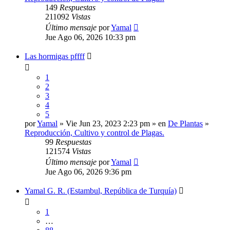
149
Respuestas
211092
Vistas
Último mensaje
por
Yamal
Jue Ago 06, 2026 10:33 pm
Las hormigas pffff
1
2
3
4
5
por
Yamal
» Vie Jun 23, 2023 2:23 pm » en
De Plantas
»
Reproducción, Cultivo y control de Plagas.
99
Respuestas
121574
Vistas
Último mensaje
por
Yamal
Jue Ago 06, 2026 9:36 pm
Yamal G. R. (Estambul, República de Turquía)
1
…