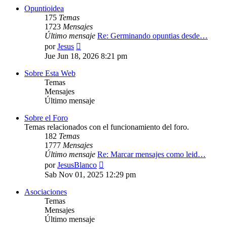
Opuntioidea
175
Temas
1723
Mensajes
Último mensaje
Re: Germinando opuntias desde…
Ver
por
Jesus
último
Jue Jun 18, 2026 8:21 pm
mensaje
Sobre Esta Web
Temas
Mensajes
Último mensaje
Sobre el Foro
Temas relacionados con el funcionamiento del foro.
182
Temas
1777
Mensajes
Último mensaje
Re: Marcar mensajes como leid…
Ver
por
JesusBlanco
último
Sab Nov 01, 2025 12:29 pm
mensaje
Asociaciones
Temas
Mensajes
Último mensaje