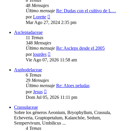
8
Temas
48
Mensajes
Último mensaje
Re: Dudas con el cultivo de L…
Ver
por
Lorette
último
Mar Ago 27, 2024 2:35 pm
mensaje
Asclepiadaceae
11
Temas
348
Mensajes
Último mensaje
Re: Ascleps desde el 2005
Ver
por
lourdes
último
Vie Ago 07, 2026 11:58 am
mensaje
Asphodelaceae
6
Temas
29
Mensajes
Último mensaje
Re: Aloes peludas
Ver
por
Jesus
último
Dom Jul 05, 2026 11:11 pm
mensaje
Crassulaceae
Sobre los géneros Aeonium, Bryophyllum, Crassula,
Echeveria, Graptopetalum, Kalanchöe, Sedum,
Sempervivum, Umbilicus ...
4
Temas