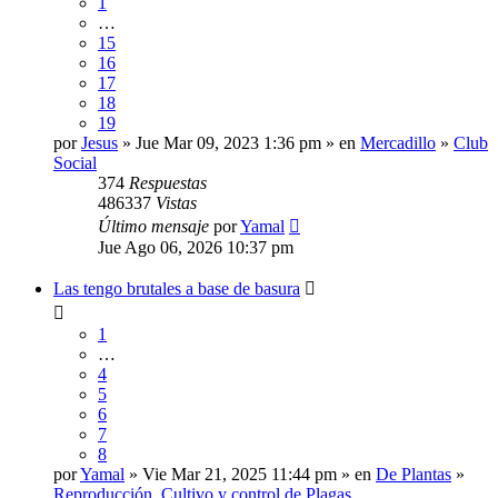
1
…
15
16
17
18
19
por
Jesus
» Jue Mar 09, 2023 1:36 pm » en
Mercadillo
»
Club
Social
374
Respuestas
486337
Vistas
Último mensaje
por
Yamal
Jue Ago 06, 2026 10:37 pm
Las tengo brutales a base de basura
1
…
4
5
6
7
8
por
Yamal
» Vie Mar 21, 2025 11:44 pm » en
De Plantas
»
Reproducción, Cultivo y control de Plagas.