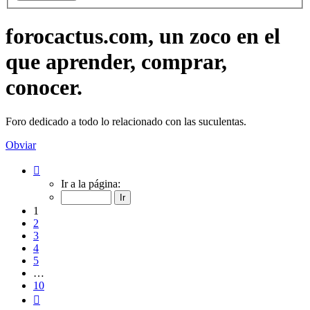
forocactus.com, un zoco en el
que aprender, comprar,
conocer.
Foro dedicado a todo lo relacionado con las suculentas.
Obviar
Página
1
Ir a la página:
de
10
1
2
3
4
5
…
10
Siguiente