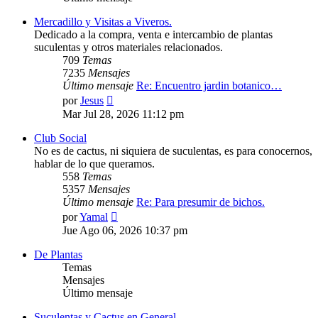
Mercadillo y Visitas a Viveros.
Dedicado a la compra, venta e intercambio de plantas
suculentas y otros materiales relacionados.
709
Temas
7235
Mensajes
Último mensaje
Re: Encuentro jardin botanico…
Ver
por
Jesus
último
Mar Jul 28, 2026 11:12 pm
mensaje
Club Social
No es de cactus, ni siquiera de suculentas, es para conocernos,
hablar de lo que queramos.
558
Temas
5357
Mensajes
Último mensaje
Re: Para presumir de bichos.
Ver
por
Yamal
último
Jue Ago 06, 2026 10:37 pm
mensaje
De Plantas
Temas
Mensajes
Último mensaje
Suculentas y Cactus en General.