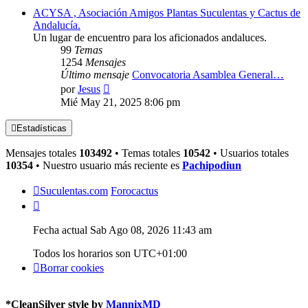
ACYSA , Asociación Amigos Plantas Suculentas y Cactus de
Andalucía.
Un lugar de encuentro para los aficionados andaluces.
99
Temas
1254
Mensajes
Último mensaje
Convocatoria Asamblea General…
Ver
por
Jesus
último
Mié May 21, 2025 8:06 pm
mensaje
Estadísticas
Mensajes totales
103492
• Temas totales
10542
• Usuarios totales
10354
• Nuestro usuario más reciente es
Pachipodiun
Suculentas.com
Forocactus
Fecha actual Sab Ago 08, 2026 11:43 am
Todos los horarios son
UTC+01:00
Borrar cookies
*
CleanSilver style by
MannixMD