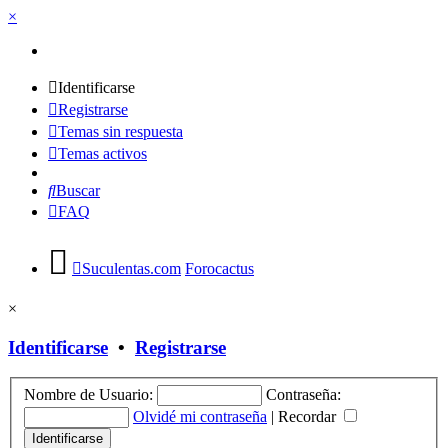
×
Identificarse
Registrarse
Temas sin respuesta
Temas activos
Buscar
FAQ
Suculentas.com
Forocactus
×
Identificarse
•
Registrarse
Nombre de Usuario:
Contraseña:
Olvidé mi contraseña
|
Recordar