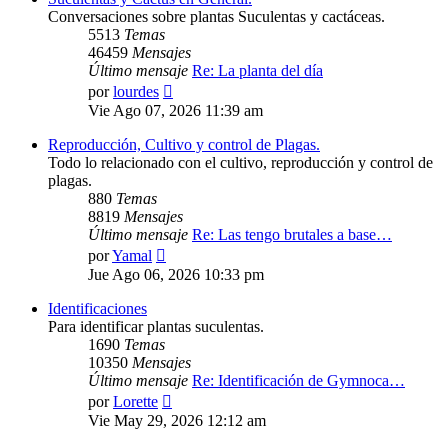
Conversaciones sobre plantas Suculentas y cactáceas.
5513
Temas
46459
Mensajes
Último mensaje
Re: La planta del día
Ver
por
lourdes
último
Vie Ago 07, 2026 11:39 am
mensaje
Reproducción, Cultivo y control de Plagas.
Todo lo relacionado con el cultivo, reproducción y control de
plagas.
880
Temas
8819
Mensajes
Último mensaje
Re: Las tengo brutales a base…
Ver
por
Yamal
último
Jue Ago 06, 2026 10:33 pm
mensaje
Identificaciones
Para identificar plantas suculentas.
1690
Temas
10350
Mensajes
Último mensaje
Re: Identificación de Gymnoca…
Ver
por
Lorette
último
Vie May 29, 2026 12:12 am
mensaje