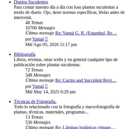
Diarios Suculentos
Para contar nuestro día a día con loas plantas suculentas a
modo de diario. Ojo, tiene normas específicas, léelas antes de
intervenir.
48
Temas
10700
Mensajes
Último mensaje
Re: Yamal G. R. (Estambul, Re…
Ver
por
Yamal
último
Mié Ago 05, 2026 11:17 pm
mensaje
Bibliografía
Libros, revistas, otras webs y en general cualquier tipo de
publicación sobre plantas suculentas.
72
Temas
348
Mensajes
Último mensaje
Re: Cactus and Succulent Revi…
Ver
por
Yamal
último
Mié May 14, 2025 6:29 pm
mensaje
Técnicas de Fotografía.
Todo lo relacionado con la fotografía y macrofotografía de
plantas, técnicas, materiales, programas...
13
Temas
530
Mensajes
Último mensaje
Re: Láminas botánicas vintage…