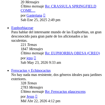
20
Mensajes
Último mensaje
Re: CRASSULA SPRINGFIELD
COME…
Ver
por
Gasteriana
último
Sab Ene 25, 2025 2:49 pm
mensaje
Euphorbiaceae
Para hablar del interesante mundo de las Euphorbias, un gran
desconocido para gran parte de los aficionados a las
suculentas.
221
Temas
1847
Mensajes
Último mensaje
Re: EUPHORBIA OBESA (CREO)
Ver
por
jepo
último
Sab May 23, 2026 9:33 am
mensaje
Ferocactus y Echinocactus
No hay nada mas resistente, dos géneros ideales para jardines
exteriores.
328
Temas
2783
Mensajes
Último mensaje
Re: Ferocactus glaucescens
Ver
por
Jesus
último
Mié Abr 22, 2026 4:12 pm
mensaje