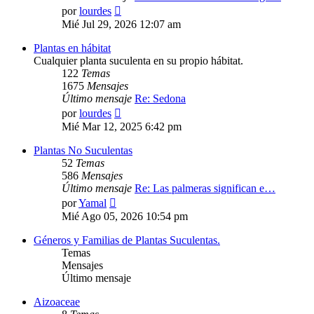
Ver
por
lourdes
último
Mié Jul 29, 2026 12:07 am
mensaje
Plantas en hábitat
Cualquier planta suculenta en su propio hábitat.
122
Temas
1675
Mensajes
Último mensaje
Re: Sedona
Ver
por
lourdes
último
Mié Mar 12, 2025 6:42 pm
mensaje
Plantas No Suculentas
52
Temas
586
Mensajes
Último mensaje
Re: Las palmeras significan e…
Ver
por
Yamal
último
Mié Ago 05, 2026 10:54 pm
mensaje
Géneros y Familias de Plantas Suculentas.
Temas
Mensajes
Último mensaje
Aizoaceae