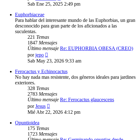
último
Sab Ene 25, 2025 2:49 pm
mensaje
Euphorbiaceae
Para hablar del interesante mundo de las Euphorbias, un gran
desconocido para gran parte de los aficionados a las
suculentas.
221
Temas
1847
Mensajes
Último mensaje
Re: EUPHORBIA OBESA (CREO)
Ver
por
jepo
último
Sab May 23, 2026 9:33 am
mensaje
Ferocactus y Echinocactus
No hay nada mas resistente, dos géneros ideales para jardines
exteriores.
328
Temas
2783
Mensajes
Último mensaje
Re: Ferocactus glaucescens
Ver
por
Jesus
último
Mié Abr 22, 2026 4:12 pm
mensaje
Opuntioidea
175
Temas
1723
Mensajes
Último mensaje
Re: Germinando opuntias desde…