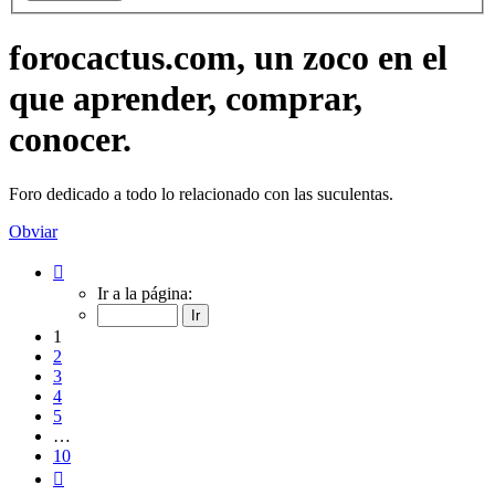
forocactus.com, un zoco en el
que aprender, comprar,
conocer.
Foro dedicado a todo lo relacionado con las suculentas.
Obviar
Página
1
Ir a la página:
de
10
1
2
3
4
5
…
10
Siguiente