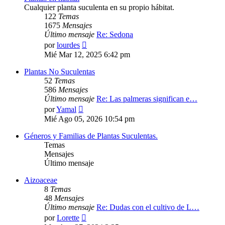
Cualquier planta suculenta en su propio hábitat.
122
Temas
1675
Mensajes
Último mensaje
Re: Sedona
Ver
por
lourdes
último
Mié Mar 12, 2025 6:42 pm
mensaje
Plantas No Suculentas
52
Temas
586
Mensajes
Último mensaje
Re: Las palmeras significan e…
Ver
por
Yamal
último
Mié Ago 05, 2026 10:54 pm
mensaje
Géneros y Familias de Plantas Suculentas.
Temas
Mensajes
Último mensaje
Aizoaceae
8
Temas
48
Mensajes
Último mensaje
Re: Dudas con el cultivo de L…
Ver
por
Lorette
último