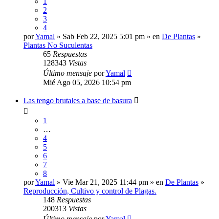
1
2
3
4
por
Yamal
» Sab Feb 22, 2025 5:01 pm » en
De Plantas
»
Plantas No Suculentas
65
Respuestas
128343
Vistas
Último mensaje
por
Yamal
Mié Ago 05, 2026 10:54 pm
Las tengo brutales a base de basura
1
…
4
5
6
7
8
por
Yamal
» Vie Mar 21, 2025 11:44 pm » en
De Plantas
»
Reproducción, Cultivo y control de Plagas.
148
Respuestas
200313
Vistas
Último mensaje
por
Yamal