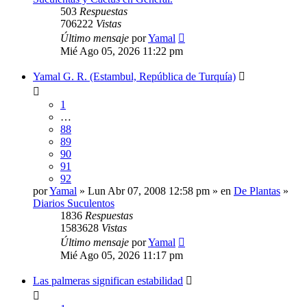
503
Respuestas
706222
Vistas
Último mensaje
por
Yamal
Mié Ago 05, 2026 11:22 pm
Yamal G. R. (Estambul, República de Turquía)
1
…
88
89
90
91
92
por
Yamal
» Lun Abr 07, 2008 12:58 pm » en
De Plantas
»
Diarios Suculentos
1836
Respuestas
1583628
Vistas
Último mensaje
por
Yamal
Mié Ago 05, 2026 11:17 pm
Las palmeras significan estabilidad