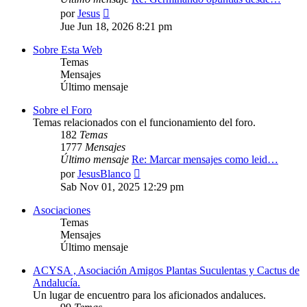
Ver
por
Jesus
último
Jue Jun 18, 2026 8:21 pm
mensaje
Sobre Esta Web
Temas
Mensajes
Último mensaje
Sobre el Foro
Temas relacionados con el funcionamiento del foro.
182
Temas
1777
Mensajes
Último mensaje
Re: Marcar mensajes como leid…
Ver
por
JesusBlanco
último
Sab Nov 01, 2025 12:29 pm
mensaje
Asociaciones
Temas
Mensajes
Último mensaje
ACYSA , Asociación Amigos Plantas Suculentas y Cactus de
Andalucía.
Un lugar de encuentro para los aficionados andaluces.