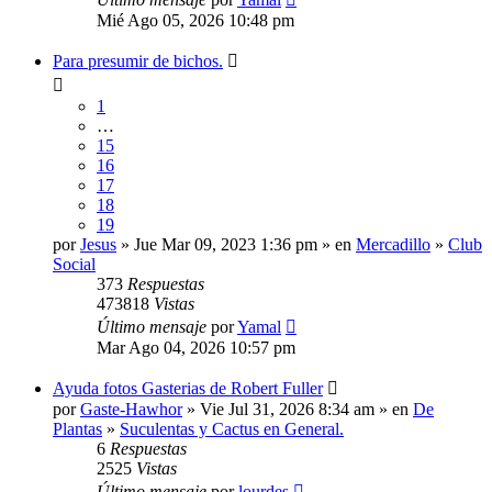
Mié Ago 05, 2026 10:48 pm
Para presumir de bichos.
1
…
15
16
17
18
19
por
Jesus
» Jue Mar 09, 2023 1:36 pm » en
Mercadillo
»
Club
Social
373
Respuestas
473818
Vistas
Último mensaje
por
Yamal
Mar Ago 04, 2026 10:57 pm
Ayuda fotos Gasterias de Robert Fuller
por
Gaste-Hawhor
» Vie Jul 31, 2026 8:34 am » en
De
Plantas
»
Suculentas y Cactus en General.
6
Respuestas
2525
Vistas
Último mensaje
por
lourdes