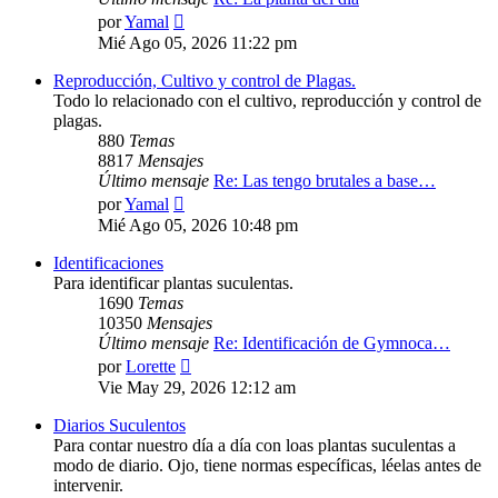
Ver
por
Yamal
último
Mié Ago 05, 2026 11:22 pm
mensaje
Reproducción, Cultivo y control de Plagas.
Todo lo relacionado con el cultivo, reproducción y control de
plagas.
880
Temas
8817
Mensajes
Último mensaje
Re: Las tengo brutales a base…
Ver
por
Yamal
último
Mié Ago 05, 2026 10:48 pm
mensaje
Identificaciones
Para identificar plantas suculentas.
1690
Temas
10350
Mensajes
Último mensaje
Re: Identificación de Gymnoca…
Ver
por
Lorette
último
Vie May 29, 2026 12:12 am
mensaje
Diarios Suculentos
Para contar nuestro día a día con loas plantas suculentas a
modo de diario. Ojo, tiene normas específicas, léelas antes de
intervenir.