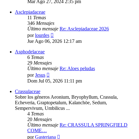
Mar Ago 27, 2024 2:35 pm
mensaje
Asclepiadaceae
11
Temas
346
Mensajes
Último mensaje
Re: Asclepiadaceae 2026
Ver
por
lourdes
último
Jue Ago 06, 2026 12:17 am
mensaje
Asphodelaceae
6
Temas
29
Mensajes
Último mensaje
Re: Aloes peludas
Ver
por
Jesus
último
Dom Jul 05, 2026 11:11 pm
mensaje
Crassulaceae
Sobre los géneros Aeonium, Bryophyllum, Crassula,
Echeveria, Graptopetalum, Kalanchöe, Sedum,
Sempervivum, Umbilicus ...
4
Temas
20
Mensajes
Último mensaje
Re: CRASSULA SPRINGFIELD
COME…
Ver
por
Gasteriana