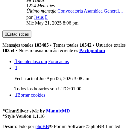
99
Temas
1254
Mensajes
Último mensaje
Convocatoria Asamblea General…
Ver
por
Jesus
último
Mié May 21, 2025 8:06 pm
mensaje
Estadísticas
Mensajes totales
103485
• Temas totales
10542
• Usuarios totales
10354
• Nuestro usuario más reciente es
Pachipodiun
Suculentas.com
Forocactus
Fecha actual Jue Ago 06, 2026 3:08 am
Todos los horarios son
UTC+01:00
Borrar cookies
*
CleanSilver style by
MannixMD
*
Style Version 1.1.16
Desarrollado por
phpBB
® Forum Software © phpBB Limited