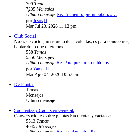
709
Temas
7235
Mensajes
Último mensaje
Re: Encuentro jardin botanico…
Ver
por
Jesus
último
Mar Jul 28, 2026 11:12 pm
mensaje
Club Social
No es de cactus, ni siquiera de suculentas, es para conocernos,
hablar de lo que queramos.
558
Temas
5356
Mensajes
Último mensaje
Re: Para presumir de bichos.
Ver
por
Yamal
último
Mar Ago 04, 2026 10:57 pm
mensaje
De Plantas
Temas
Mensajes
Último mensaje
Suculentas y Cactus en General.
Conversaciones sobre plantas Suculentas y cactáceas.
5513
Temas
46457
Mensajes
Último mensaje
Re: La planta del día