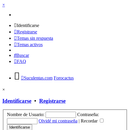
×
Identificarse
Registrarse
Temas sin respuesta
Temas activos
Buscar
FAQ
Suculentas.com
Forocactus
×
Identificarse
•
Registrarse
Nombre de Usuario:
Contraseña:
Olvidé mi contraseña
|
Recordar