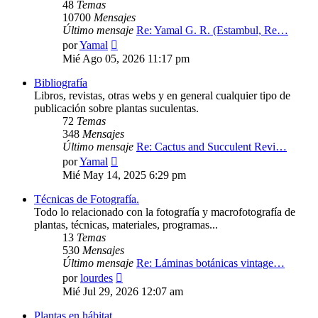
48
Temas
10700
Mensajes
Último mensaje
Re: Yamal G. R. (Estambul, Re…
Ver
por
Yamal
último
Mié Ago 05, 2026 11:17 pm
mensaje
Bibliografía
Libros, revistas, otras webs y en general cualquier tipo de
publicación sobre plantas suculentas.
72
Temas
348
Mensajes
Último mensaje
Re: Cactus and Succulent Revi…
Ver
por
Yamal
último
Mié May 14, 2025 6:29 pm
mensaje
Técnicas de Fotografía.
Todo lo relacionado con la fotografía y macrofotografía de
plantas, técnicas, materiales, programas...
13
Temas
530
Mensajes
Último mensaje
Re: Láminas botánicas vintage…
Ver
por
lourdes
último
Mié Jul 29, 2026 12:07 am
mensaje
Plantas en hábitat