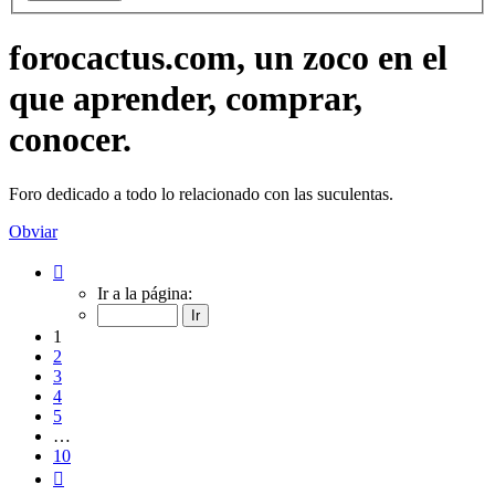
forocactus.com, un zoco en el
que aprender, comprar,
conocer.
Foro dedicado a todo lo relacionado con las suculentas.
Obviar
Página
1
Ir a la página:
de
10
1
2
3
4
5
…
10
Siguiente