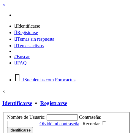
×
Identificarse
Registrarse
Temas sin respuesta
Temas activos
Buscar
FAQ
Suculentas.com
Forocactus
×
Identificarse
•
Registrarse
Nombre de Usuario:
Contraseña:
Olvidé mi contraseña
|
Recordar