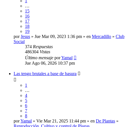
1
…
15
16
17
18
19
por
Jesus
» Jue Mar 09, 2023 1:36 pm » en
Mercadillo
»
Club
Social
374
Respuestas
486304
Vistas
Último mensaje
por
Yamal
Jue Ago 06, 2026 10:37 pm
Las tengo brutales a base de basura
1
…
4
5
6
7
8
por
Yamal
» Vie Mar 21, 2025 11:44 pm » en
De Plantas
»
Reproducción, Cultivo y control de Plagas.