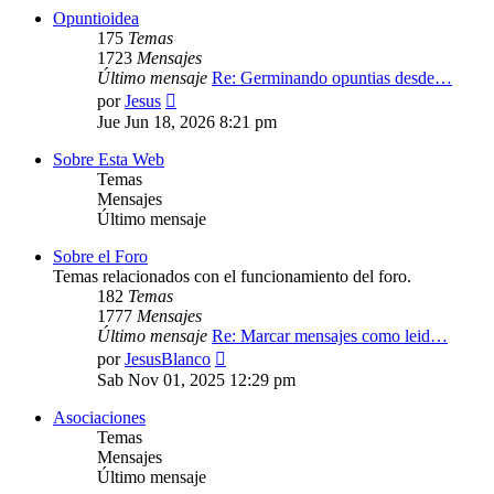
Opuntioidea
175
Temas
1723
Mensajes
Último mensaje
Re: Germinando opuntias desde…
Ver
por
Jesus
último
Jue Jun 18, 2026 8:21 pm
mensaje
Sobre Esta Web
Temas
Mensajes
Último mensaje
Sobre el Foro
Temas relacionados con el funcionamiento del foro.
182
Temas
1777
Mensajes
Último mensaje
Re: Marcar mensajes como leid…
Ver
por
JesusBlanco
último
Sab Nov 01, 2025 12:29 pm
mensaje
Asociaciones
Temas
Mensajes
Último mensaje