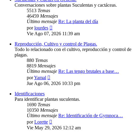
Conversaciones sobre plantas Suculentas y cactáceas.
5513
Temas
46459
Mensajes
Último mensaje
Re: La planta del día
Ver
por
lourdes
último
Vie Ago 07, 2026 11:39 am
mensaje
Reproducción, Cultivo y control de Plagas.
Todo lo relacionado con el cultivo, reproducción y control de
plagas.
880
Temas
8819
Mensajes
Último mensaje
Re: Las tengo brutales a base…
Ver
por
Yamal
último
Jue Ago 06, 2026 10:33 pm
mensaje
Identificaciones
Para identificar plantas suculentas.
1690
Temas
10350
Mensajes
Último mensaje
Re: Identificación de Gymnoca…
Ver
por
Lorette
último
Vie May 29, 2026 12:12 am
mensaje