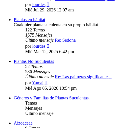
Ver
por
lourdes
último
Mié Jul 29, 2026 12:07 am
mensaje
Plantas en hábitat
Cualquier planta suculenta en su propio hábitat.
122
Temas
1675
Mensajes
Último mensaje
Re: Sedona
Ver
por
lourdes
último
Mié Mar 12, 2025 6:42 pm
mensaje
Plantas No Suculentas
52
Temas
586
Mensajes
Último mensaje
Re: Las palmeras significan e…
Ver
por
Yamal
último
Mié Ago 05, 2026 10:54 pm
mensaje
Géneros y Familias de Plantas Suculentas.
Temas
Mensajes
Último mensaje
Aizoaceae