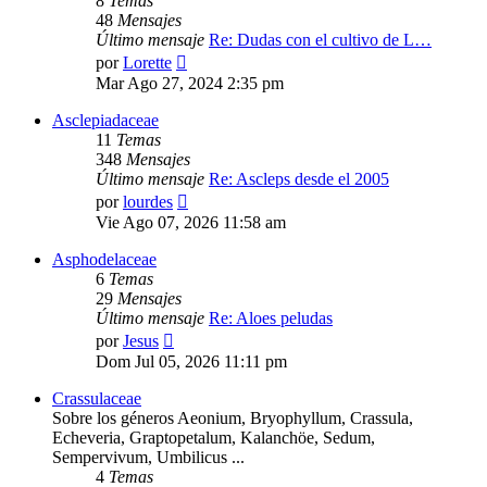
8
Temas
48
Mensajes
Último mensaje
Re: Dudas con el cultivo de L…
Ver
por
Lorette
último
Mar Ago 27, 2024 2:35 pm
mensaje
Asclepiadaceae
11
Temas
348
Mensajes
Último mensaje
Re: Ascleps desde el 2005
Ver
por
lourdes
último
Vie Ago 07, 2026 11:58 am
mensaje
Asphodelaceae
6
Temas
29
Mensajes
Último mensaje
Re: Aloes peludas
Ver
por
Jesus
último
Dom Jul 05, 2026 11:11 pm
mensaje
Crassulaceae
Sobre los géneros Aeonium, Bryophyllum, Crassula,
Echeveria, Graptopetalum, Kalanchöe, Sedum,
Sempervivum, Umbilicus ...
4
Temas