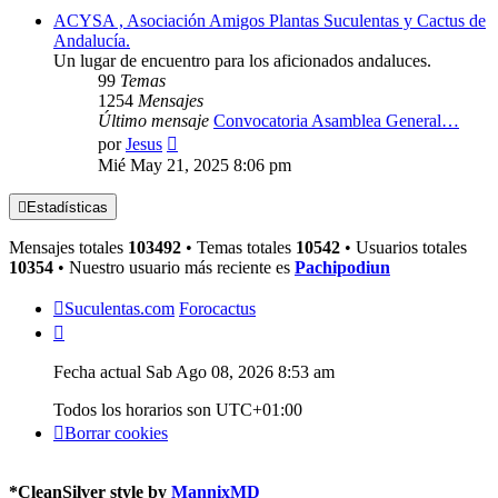
ACYSA , Asociación Amigos Plantas Suculentas y Cactus de
Andalucía.
Un lugar de encuentro para los aficionados andaluces.
99
Temas
1254
Mensajes
Último mensaje
Convocatoria Asamblea General…
Ver
por
Jesus
último
Mié May 21, 2025 8:06 pm
mensaje
Estadísticas
Mensajes totales
103492
• Temas totales
10542
• Usuarios totales
10354
• Nuestro usuario más reciente es
Pachipodiun
Suculentas.com
Forocactus
Fecha actual Sab Ago 08, 2026 8:53 am
Todos los horarios son
UTC+01:00
Borrar cookies
*
CleanSilver style by
MannixMD