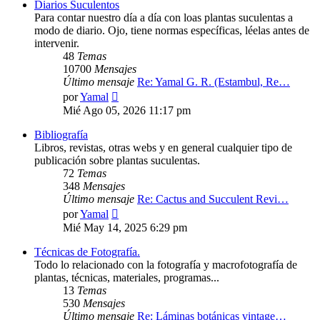
Diarios Suculentos
Para contar nuestro día a día con loas plantas suculentas a
modo de diario. Ojo, tiene normas específicas, léelas antes de
intervenir.
48
Temas
10700
Mensajes
Último mensaje
Re: Yamal G. R. (Estambul, Re…
Ver
por
Yamal
último
Mié Ago 05, 2026 11:17 pm
mensaje
Bibliografía
Libros, revistas, otras webs y en general cualquier tipo de
publicación sobre plantas suculentas.
72
Temas
348
Mensajes
Último mensaje
Re: Cactus and Succulent Revi…
Ver
por
Yamal
último
Mié May 14, 2025 6:29 pm
mensaje
Técnicas de Fotografía.
Todo lo relacionado con la fotografía y macrofotografía de
plantas, técnicas, materiales, programas...
13
Temas
530
Mensajes
Último mensaje
Re: Láminas botánicas vintage…