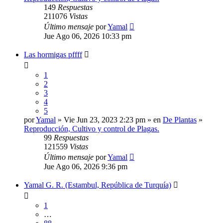
149
Respuestas
211076
Vistas
Último mensaje
por
Yamal
Jue Ago 06, 2026 10:33 pm
Las hormigas pffff
1
2
3
4
5
por
Yamal
» Vie Jun 23, 2023 2:23 pm » en
De Plantas
»
Reproducción, Cultivo y control de Plagas.
99
Respuestas
121559
Vistas
Último mensaje
por
Yamal
Jue Ago 06, 2026 9:36 pm
Yamal G. R. (Estambul, República de Turquía)
1
…