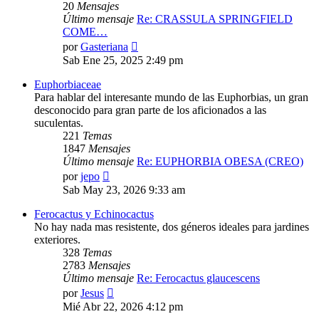
20
Mensajes
Último mensaje
Re: CRASSULA SPRINGFIELD
COME…
Ver
por
Gasteriana
último
Sab Ene 25, 2025 2:49 pm
mensaje
Euphorbiaceae
Para hablar del interesante mundo de las Euphorbias, un gran
desconocido para gran parte de los aficionados a las
suculentas.
221
Temas
1847
Mensajes
Último mensaje
Re: EUPHORBIA OBESA (CREO)
Ver
por
jepo
último
Sab May 23, 2026 9:33 am
mensaje
Ferocactus y Echinocactus
No hay nada mas resistente, dos géneros ideales para jardines
exteriores.
328
Temas
2783
Mensajes
Último mensaje
Re: Ferocactus glaucescens
Ver
por
Jesus
último
Mié Abr 22, 2026 4:12 pm
mensaje