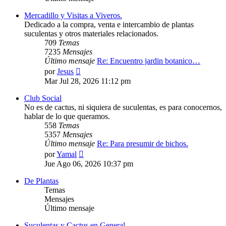
Mercadillo y Visitas a Viveros.
Dedicado a la compra, venta e intercambio de plantas
suculentas y otros materiales relacionados.
709
Temas
7235
Mensajes
Último mensaje
Re: Encuentro jardin botanico…
Ver
por
Jesus
último
Mar Jul 28, 2026 11:12 pm
mensaje
Club Social
No es de cactus, ni siquiera de suculentas, es para conocernos,
hablar de lo que queramos.
558
Temas
5357
Mensajes
Último mensaje
Re: Para presumir de bichos.
Ver
por
Yamal
último
Jue Ago 06, 2026 10:37 pm
mensaje
De Plantas
Temas
Mensajes
Último mensaje
Suculentas y Cactus en General.