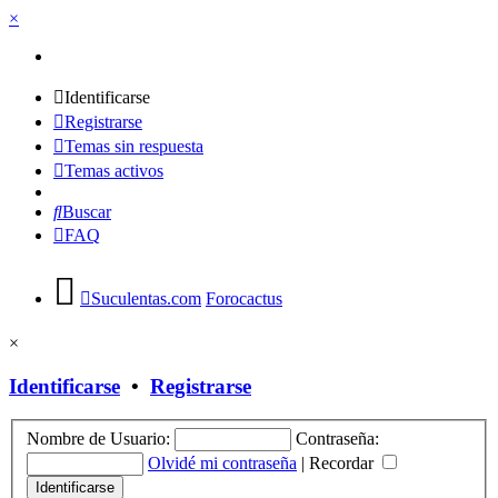
×
Identificarse
Registrarse
Temas sin respuesta
Temas activos
Buscar
FAQ
Suculentas.com
Forocactus
×
Identificarse
•
Registrarse
Nombre de Usuario:
Contraseña:
Olvidé mi contraseña
|
Recordar