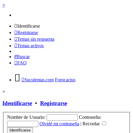
×
Identificarse
Registrarse
Temas sin respuesta
Temas activos
Buscar
FAQ
Suculentas.com
Forocactus
×
Identificarse
•
Registrarse
Nombre de Usuario:
Contraseña:
Olvidé mi contraseña
|
Recordar