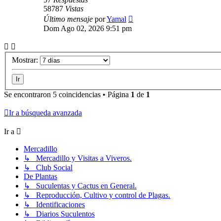
58787
Vistas
Último mensaje
por
Yamal
Dom Ago 02, 2026 9:51 pm
Mostrar:
Se encontraron 5 coincidencias • Página
1
de
1
Ir a búsqueda avanzada
Ir a
Mercadillo
↳ Mercadillo y Visitas a Viveros.
↳ Club Social
De Plantas
↳ Suculentas y Cactus en General.
↳ Reproducción, Cultivo y control de Plagas.
↳ Identificaciones
↳ Diarios Suculentos