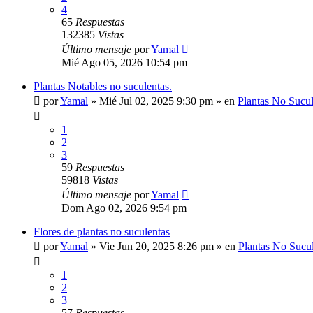
4
65
Respuestas
132385
Vistas
Último mensaje
por
Yamal
Mié Ago 05, 2026 10:54 pm
Plantas Notables no suculentas.
por
Yamal
»
Mié Jul 02, 2025 9:30 pm
» en
Plantas No Sucul
1
2
3
59
Respuestas
59818
Vistas
Último mensaje
por
Yamal
Dom Ago 02, 2026 9:54 pm
Flores de plantas no suculentas
por
Yamal
»
Vie Jun 20, 2025 8:26 pm
» en
Plantas No Sucu
1
2
3
57
Respuestas