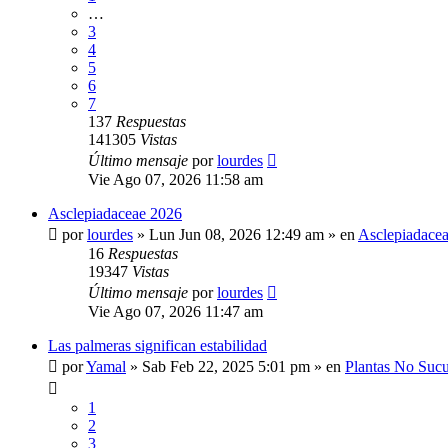
…
3
4
5
6
7
137
Respuestas
141305
Vistas
Último mensaje
por
lourdes
Vie Ago 07, 2026 11:58 am
Asclepiadaceae 2026
por
lourdes
»
Lun Jun 08, 2026 12:49 am
» en
Asclepiadace
16
Respuestas
19347
Vistas
Último mensaje
por
lourdes
Vie Ago 07, 2026 11:47 am
Las palmeras significan estabilidad
por
Yamal
»
Sab Feb 22, 2025 5:01 pm
» en
Plantas No Sucu
1
2
3