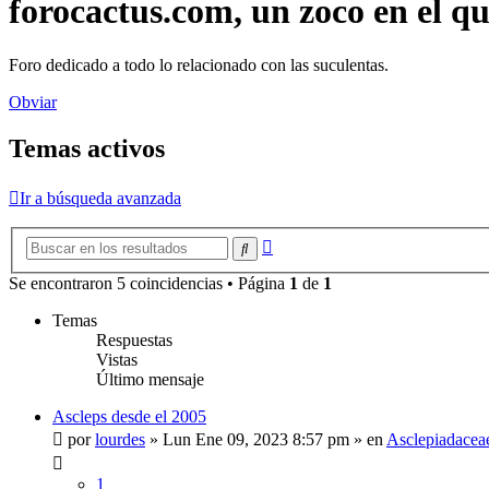
forocactus.com, un zoco en el q
Foro dedicado a todo lo relacionado con las suculentas.
Obviar
Temas activos
Ir a búsqueda avanzada
Búsqueda
Buscar
avanzada
Se encontraron 5 coincidencias • Página
1
de
1
Temas
Respuestas
Vistas
Último mensaje
Ascleps desde el 2005
por
lourdes
»
Lun Ene 09, 2023 8:57 pm
» en
Asclepiadacea
1