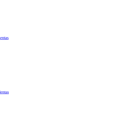
entas
lentas