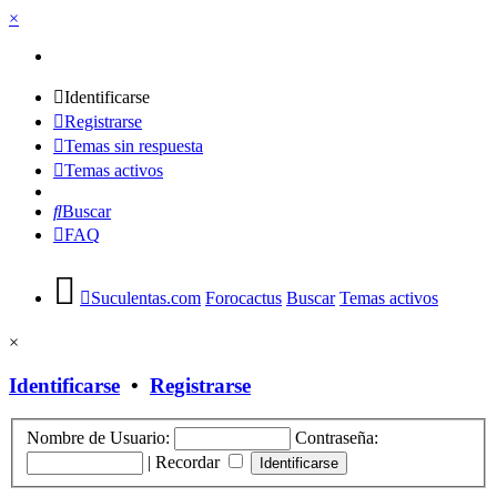
×
Identificarse
Registrarse
Temas sin respuesta
Temas activos
Buscar
FAQ
Suculentas.com
Forocactus
Buscar
Temas activos
×
Identificarse
•
Registrarse
Nombre de Usuario:
Contraseña:
|
Recordar