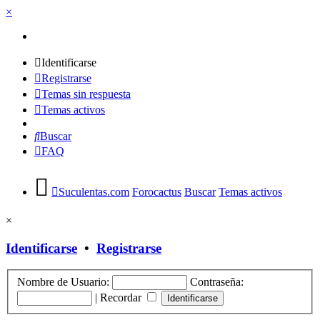
×
Identificarse
Registrarse
Temas sin respuesta
Temas activos
Buscar
FAQ
Suculentas.com
Forocactus
Buscar
Temas activos
×
Identificarse
•
Registrarse
Nombre de Usuario:
Contraseña:
|
Recordar