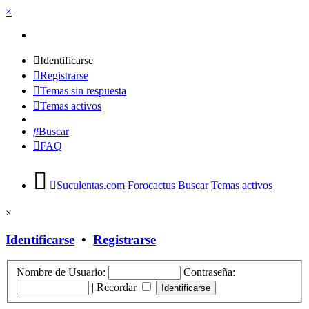
×
Identificarse
Registrarse
Temas sin respuesta
Temas activos
Buscar
FAQ
Suculentas.com
Forocactus
Buscar
Temas activos
×
Identificarse
•
Registrarse
Nombre de Usuario:
Contraseña:
|
Recordar