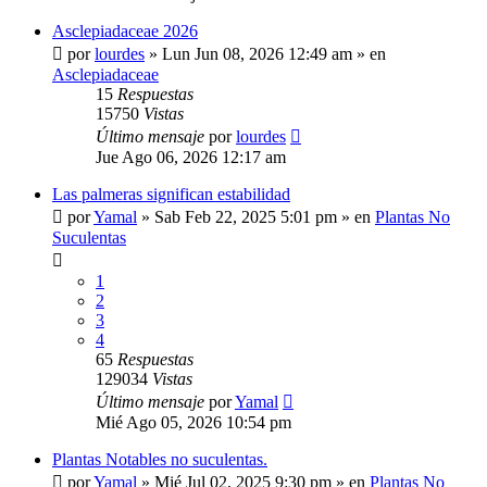
Asclepiadaceae 2026
por
lourdes
»
Lun Jun 08, 2026 12:49 am
» en
Asclepiadaceae
15
Respuestas
15750
Vistas
Último mensaje
por
lourdes
Jue Ago 06, 2026 12:17 am
Las palmeras significan estabilidad
por
Yamal
»
Sab Feb 22, 2025 5:01 pm
» en
Plantas No
Suculentas
1
2
3
4
65
Respuestas
129034
Vistas
Último mensaje
por
Yamal
Mié Ago 05, 2026 10:54 pm
Plantas Notables no suculentas.
por
Yamal
»
Mié Jul 02, 2025 9:30 pm
» en
Plantas No