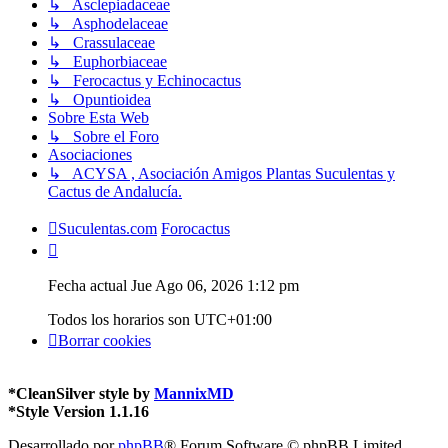
↳ Asclepiadaceae
↳ Asphodelaceae
↳ Crassulaceae
↳ Euphorbiaceae
↳ Ferocactus y Echinocactus
↳ Opuntioidea
Sobre Esta Web
↳ Sobre el Foro
Asociaciones
↳ ACYSA , Asociación Amigos Plantas Suculentas y
Cactus de Andalucía.
Suculentas.com
Forocactus
Fecha actual Jue Ago 06, 2026 1:12 pm
Todos los horarios son
UTC+01:00
Borrar cookies
*
CleanSilver style by
MannixMD
*
Style Version 1.1.16
Desarrollado por
phpBB
® Forum Software © phpBB Limited