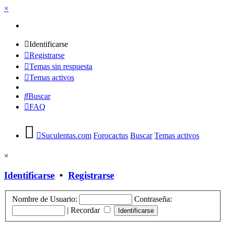
×
Identificarse
Registrarse
Temas sin respuesta
Temas activos
Buscar
FAQ
Suculentas.com
Forocactus
Buscar
Temas activos
×
Identificarse
•
Registrarse
Nombre de Usuario:
Contraseña:
|
Recordar