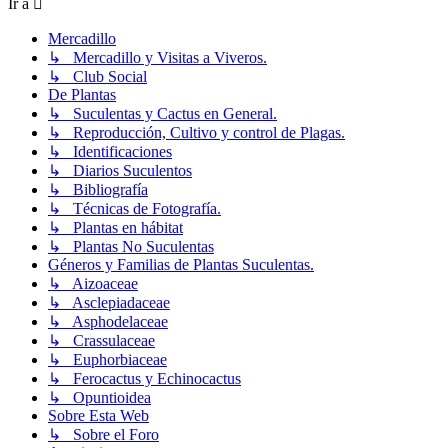
Ir a
Mercadillo
↳ Mercadillo y Visitas a Viveros.
↳ Club Social
De Plantas
↳ Suculentas y Cactus en General.
↳ Reproducción, Cultivo y control de Plagas.
↳ Identificaciones
↳ Diarios Suculentos
↳ Bibliografía
↳ Técnicas de Fotografía.
↳ Plantas en hábitat
↳ Plantas No Suculentas
Géneros y Familias de Plantas Suculentas.
↳ Aizoaceae
↳ Asclepiadaceae
↳ Asphodelaceae
↳ Crassulaceae
↳ Euphorbiaceae
↳ Ferocactus y Echinocactus
↳ Opuntioidea
Sobre Esta Web
↳ Sobre el Foro