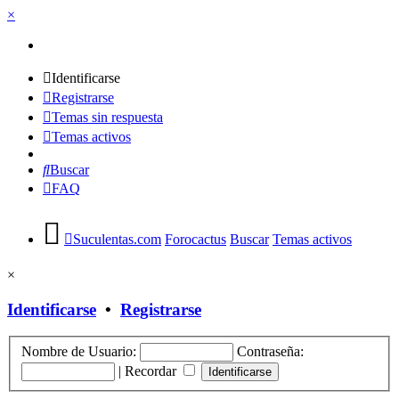
×
Identificarse
Registrarse
Temas sin respuesta
Temas activos
Buscar
FAQ
Suculentas.com
Forocactus
Buscar
Temas activos
×
Identificarse
•
Registrarse
Nombre de Usuario:
Contraseña:
|
Recordar