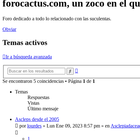
forocactus.com, un zoco en el q
Foro dedicado a todo lo relacionado con las suculentas.
Obviar
Temas activos
Ir a búsqueda avanzada
Búsqueda
Buscar
avanzada
Se encontraron 5 coincidencias • Página
1
de
1
Temas
Respuestas
Vistas
Último mensaje
Ascleps desde el 2005
por
lourdes
»
Lun Ene 09, 2023 8:57 pm
» en
Asclepiadacea
1