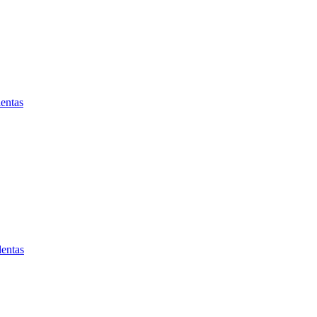
entas
lentas