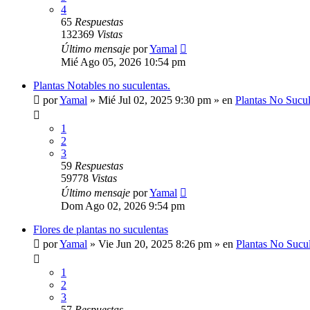
4
65
Respuestas
132369
Vistas
Último mensaje
por
Yamal
Mié Ago 05, 2026 10:54 pm
Plantas Notables no suculentas.
por
Yamal
»
Mié Jul 02, 2025 9:30 pm
» en
Plantas No Sucul
1
2
3
59
Respuestas
59778
Vistas
Último mensaje
por
Yamal
Dom Ago 02, 2026 9:54 pm
Flores de plantas no suculentas
por
Yamal
»
Vie Jun 20, 2025 8:26 pm
» en
Plantas No Sucu
1
2
3
57
Respuestas