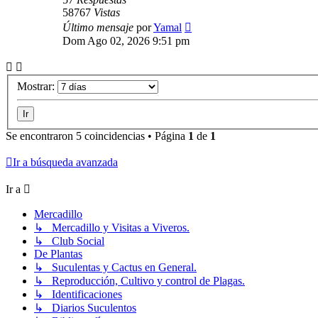
58767
Vistas
Último mensaje
por
Yamal
Dom Ago 02, 2026 9:51 pm
Mostrar:
Se encontraron 5 coincidencias • Página
1
de
1
Ir a búsqueda avanzada
Ir a
Mercadillo
↳ Mercadillo y Visitas a Viveros.
↳ Club Social
De Plantas
↳ Suculentas y Cactus en General.
↳ Reproducción, Cultivo y control de Plagas.
↳ Identificaciones
↳ Diarios Suculentos