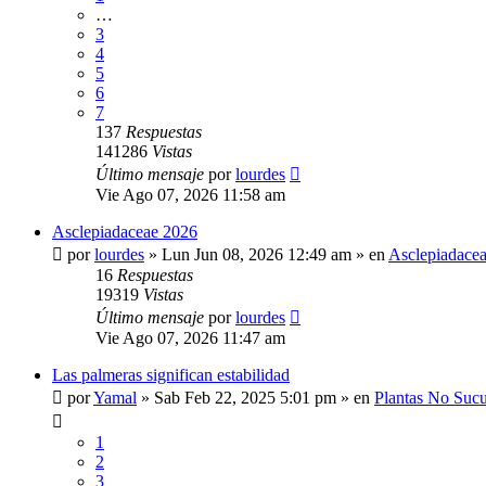
…
3
4
5
6
7
137
Respuestas
141286
Vistas
Último mensaje
por
lourdes
Vie Ago 07, 2026 11:58 am
Asclepiadaceae 2026
por
lourdes
»
Lun Jun 08, 2026 12:49 am
» en
Asclepiadace
16
Respuestas
19319
Vistas
Último mensaje
por
lourdes
Vie Ago 07, 2026 11:47 am
Las palmeras significan estabilidad
por
Yamal
»
Sab Feb 22, 2025 5:01 pm
» en
Plantas No Sucu
1
2
3