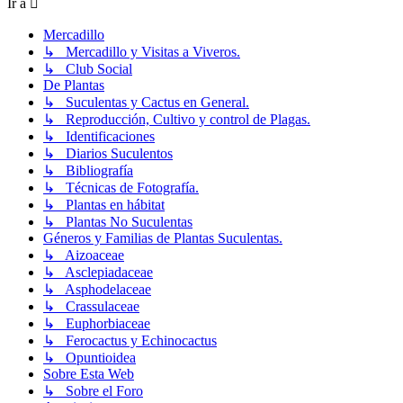
Ir a
Mercadillo
↳ Mercadillo y Visitas a Viveros.
↳ Club Social
De Plantas
↳ Suculentas y Cactus en General.
↳ Reproducción, Cultivo y control de Plagas.
↳ Identificaciones
↳ Diarios Suculentos
↳ Bibliografía
↳ Técnicas de Fotografía.
↳ Plantas en hábitat
↳ Plantas No Suculentas
Géneros y Familias de Plantas Suculentas.
↳ Aizoaceae
↳ Asclepiadaceae
↳ Asphodelaceae
↳ Crassulaceae
↳ Euphorbiaceae
↳ Ferocactus y Echinocactus
↳ Opuntioidea
Sobre Esta Web
↳ Sobre el Foro