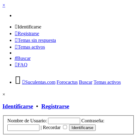
×
Identificarse
Registrarse
Temas sin respuesta
Temas activos
Buscar
FAQ
Suculentas.com
Forocactus
Buscar
Temas activos
×
Identificarse
•
Registrarse
Nombre de Usuario:
Contraseña:
|
Recordar