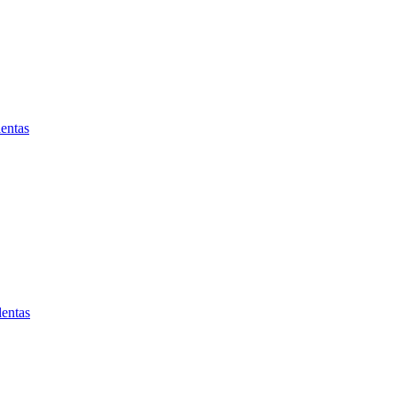
entas
lentas