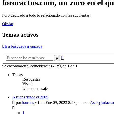
forocactus.com, un zoco en el q
Foro dedicado a todo lo relacionado con las suculentas.
Obviar
Temas activos
Ir a búsqueda avanzada
Búsqueda
Buscar
avanzada
Se encontraron 5 coincidencias • Página
1
de
1
Temas
Respuestas
Vistas
Último mensaje
Ascleps desde el 2005
por
lourdes
»
Lun Ene 09, 2023 8:57 pm
» en
Asclepiadacea
1