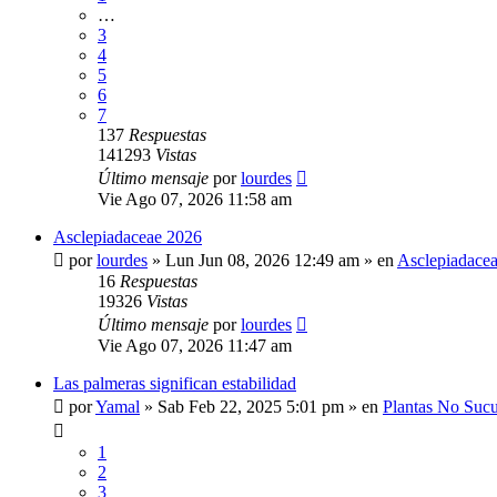
…
3
4
5
6
7
137
Respuestas
141293
Vistas
Último mensaje
por
lourdes
Vie Ago 07, 2026 11:58 am
Asclepiadaceae 2026
por
lourdes
»
Lun Jun 08, 2026 12:49 am
» en
Asclepiadace
16
Respuestas
19326
Vistas
Último mensaje
por
lourdes
Vie Ago 07, 2026 11:47 am
Las palmeras significan estabilidad
por
Yamal
»
Sab Feb 22, 2025 5:01 pm
» en
Plantas No Sucu
1
2
3