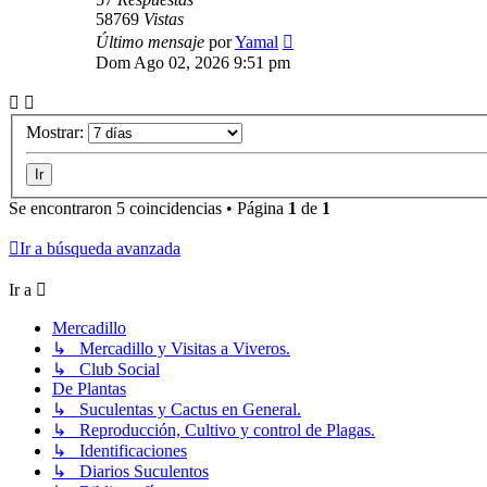
58769
Vistas
Último mensaje
por
Yamal
Dom Ago 02, 2026 9:51 pm
Mostrar:
Se encontraron 5 coincidencias • Página
1
de
1
Ir a búsqueda avanzada
Ir a
Mercadillo
↳ Mercadillo y Visitas a Viveros.
↳ Club Social
De Plantas
↳ Suculentas y Cactus en General.
↳ Reproducción, Cultivo y control de Plagas.
↳ Identificaciones
↳ Diarios Suculentos