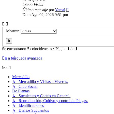
58906
Vistas
Último mensaje
por
Yamal
Dom Ago 02, 2026 9:51 pm
Mostrar:
Se encontraron 5 coincidencias • Página
1
de
1
Ir a búsqueda avanzada
Ir a
Mercadillo
↳ Mercadillo y Visitas a Viveros.
↳ Club Social
De Plantas
↳ Suculentas y Cactus en General.
↳ Reproducción, Cultivo y control de Plagas.
↳ Identificaciones
↳ Diarios Suculentos