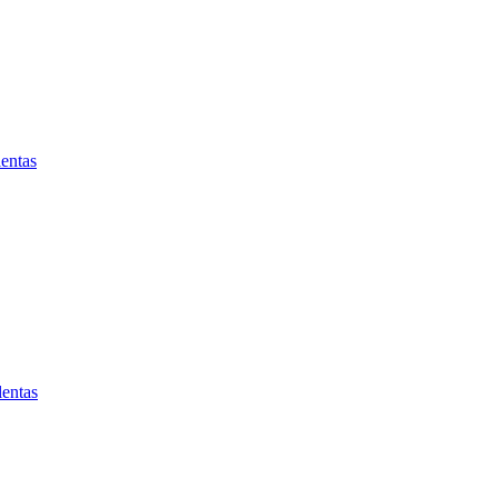
entas
lentas