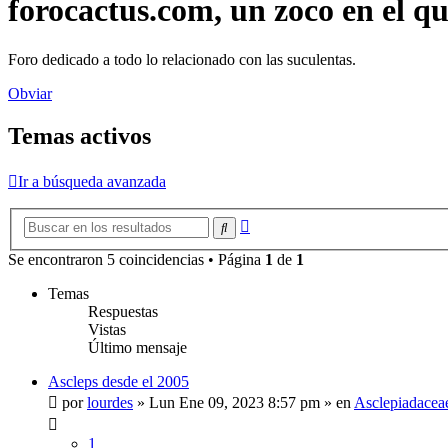
forocactus.com, un zoco en el q
Foro dedicado a todo lo relacionado con las suculentas.
Obviar
Temas activos
Ir a búsqueda avanzada
Búsqueda
Buscar
avanzada
Se encontraron 5 coincidencias • Página
1
de
1
Temas
Respuestas
Vistas
Último mensaje
Ascleps desde el 2005
por
lourdes
»
Lun Ene 09, 2023 8:57 pm
» en
Asclepiadacea
1