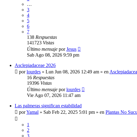
…
3
4
5
6
7
138
Respuestas
141723
Vistas
Último mensaje
por
Jesus
Sab Ago 08, 2026 9:59 pm
Asclepiadaceae 2026
por
lourdes
»
Lun Jun 08, 2026 12:49 am
» en
Asclepiadace
16
Respuestas
19396
Vistas
Último mensaje
por
lourdes
Vie Ago 07, 2026 11:47 am
Las palmeras significan estabilidad
por
Yamal
»
Sab Feb 22, 2025 5:01 pm
» en
Plantas No Sucu
1
2
3