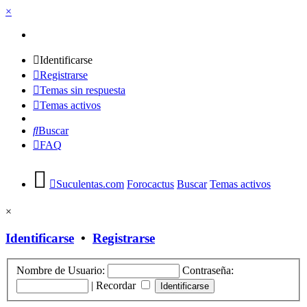
×
Identificarse
Registrarse
Temas sin respuesta
Temas activos
Buscar
FAQ
Suculentas.com
Forocactus
Buscar
Temas activos
×
Identificarse
•
Registrarse
Nombre de Usuario:
Contraseña:
|
Recordar