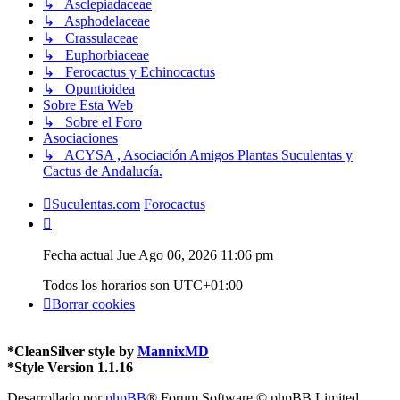
↳ Asclepiadaceae
↳ Asphodelaceae
↳ Crassulaceae
↳ Euphorbiaceae
↳ Ferocactus y Echinocactus
↳ Opuntioidea
Sobre Esta Web
↳ Sobre el Foro
Asociaciones
↳ ACYSA , Asociación Amigos Plantas Suculentas y
Cactus de Andalucía.
Suculentas.com
Forocactus
Fecha actual Jue Ago 06, 2026 11:06 pm
Todos los horarios son
UTC+01:00
Borrar cookies
*
CleanSilver style by
MannixMD
*
Style Version 1.1.16
Desarrollado por
phpBB
® Forum Software © phpBB Limited