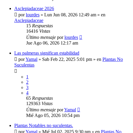
Asclepiadaceae 2026
por
lourdes
»
Lun Jun 08, 2026 12:49 am
» en
Asclepiadaceae
15
Respuestas
16416
Vistas
Último mensaje
por
lourdes
Jue Ago 06, 2026 12:17 am
Las palmeras significan estabilidad
por
Yamal
»
Sab Feb 22, 2025 5:01 pm
» en
Plantas No
Suculentas
1
2
3
4
65
Respuestas
129363
Vistas
Último mensaje
por
Yamal
Mié Ago 05, 2026 10:54 pm
Plantas Notables no suculentas.
por
Yamal
»
Mié Jul 02, 2025 9:30 pm
» en
Plantas No