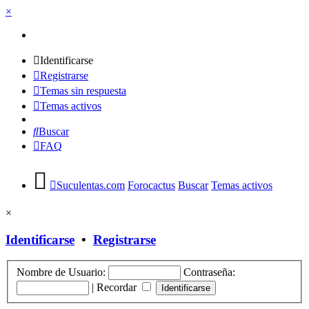
×
Identificarse
Registrarse
Temas sin respuesta
Temas activos
Buscar
FAQ
Suculentas.com
Forocactus
Buscar
Temas activos
×
Identificarse
•
Registrarse
Nombre de Usuario:
Contraseña:
|
Recordar