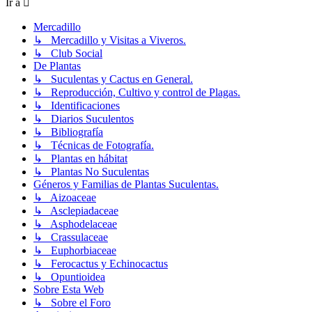
Ir a
Mercadillo
↳ Mercadillo y Visitas a Viveros.
↳ Club Social
De Plantas
↳ Suculentas y Cactus en General.
↳ Reproducción, Cultivo y control de Plagas.
↳ Identificaciones
↳ Diarios Suculentos
↳ Bibliografía
↳ Técnicas de Fotografía.
↳ Plantas en hábitat
↳ Plantas No Suculentas
Géneros y Familias de Plantas Suculentas.
↳ Aizoaceae
↳ Asclepiadaceae
↳ Asphodelaceae
↳ Crassulaceae
↳ Euphorbiaceae
↳ Ferocactus y Echinocactus
↳ Opuntioidea
Sobre Esta Web
↳ Sobre el Foro