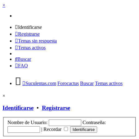
×
Identificarse
Registrarse
Temas sin respuesta
Temas activos
Buscar
FAQ
Suculentas.com
Forocactus
Buscar
Temas activos
×
Identificarse
•
Registrarse
Nombre de Usuario:
Contraseña:
|
Recordar