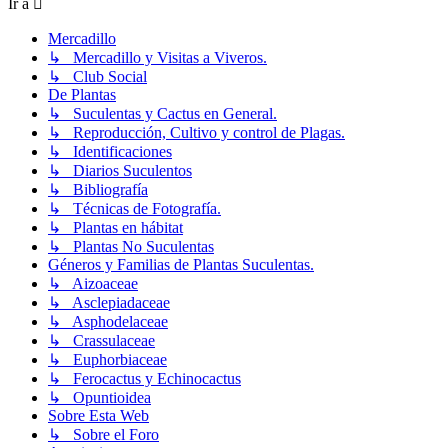
Ir a
Mercadillo
↳ Mercadillo y Visitas a Viveros.
↳ Club Social
De Plantas
↳ Suculentas y Cactus en General.
↳ Reproducción, Cultivo y control de Plagas.
↳ Identificaciones
↳ Diarios Suculentos
↳ Bibliografía
↳ Técnicas de Fotografía.
↳ Plantas en hábitat
↳ Plantas No Suculentas
Géneros y Familias de Plantas Suculentas.
↳ Aizoaceae
↳ Asclepiadaceae
↳ Asphodelaceae
↳ Crassulaceae
↳ Euphorbiaceae
↳ Ferocactus y Echinocactus
↳ Opuntioidea
Sobre Esta Web
↳ Sobre el Foro