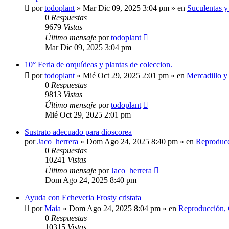
por
todoplant
»
Mar Dic 09, 2025 3:04 pm
» en
Suculentas y
0
Respuestas
9679
Vistas
Último mensaje
por
todoplant
Mar Dic 09, 2025 3:04 pm
10° Feria de orquídeas y plantas de coleccion.
por
todoplant
»
Mié Oct 29, 2025 2:01 pm
» en
Mercadillo y 
0
Respuestas
9813
Vistas
Último mensaje
por
todoplant
Mié Oct 29, 2025 2:01 pm
Sustrato adecuado para dioscorea
por
Jaco_herrera
»
Dom Ago 24, 2025 8:40 pm
» en
Reproducci
0
Respuestas
10241
Vistas
Último mensaje
por
Jaco_herrera
Dom Ago 24, 2025 8:40 pm
Ayuda con Echeveria Frosty cristata
por
Maia
»
Dom Ago 24, 2025 8:04 pm
» en
Reproducción, C
0
Respuestas
10315
Vistas