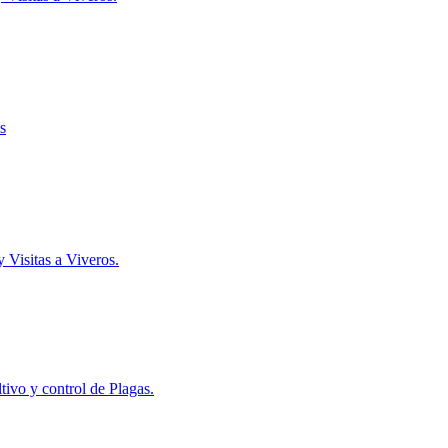
s
y Visitas a Viveros.
ivo y control de Plagas.