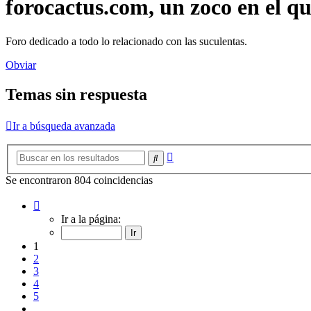
forocactus.com, un zoco en el q
Foro dedicado a todo lo relacionado con las suculentas.
Obviar
Temas sin respuesta
Ir a búsqueda avanzada
Búsqueda
Buscar
avanzada
Se encontraron 804 coincidencias
Página
1
Ir a la página:
de
15
1
2
3
4
5
…