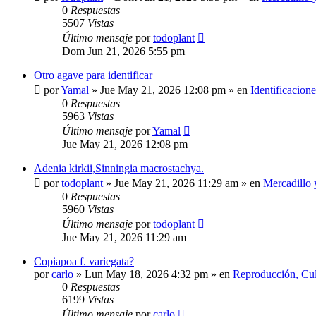
0
Respuestas
5507
Vistas
Último mensaje
por
todoplant
Dom Jun 21, 2026 5:55 pm
Otro agave para identificar
por
Yamal
»
Jue May 21, 2026 12:08 pm
» en
Identificacione
0
Respuestas
5963
Vistas
Último mensaje
por
Yamal
Jue May 21, 2026 12:08 pm
Adenia kirkii,Sinningia macrostachya.
por
todoplant
»
Jue May 21, 2026 11:29 am
» en
Mercadillo 
0
Respuestas
5960
Vistas
Último mensaje
por
todoplant
Jue May 21, 2026 11:29 am
Copiapoa f. variegata?
por
carlo
»
Lun May 18, 2026 4:32 pm
» en
Reproducción, Cult
0
Respuestas
6199
Vistas
Último mensaje
por
carlo