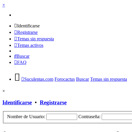
×
Identificarse
Registrarse
Temas sin respuesta
Temas activos
Buscar
FAQ
Suculentas.com
Forocactus
Buscar
Temas sin respuesta
×
Identificarse
•
Registrarse
Nombre de Usuario:
Contraseña: