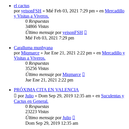
el cactus
por
yeisonFSH
»
Mié Feb 03, 2021 7:29 pm
» en
Mercadillo
y Visitas a Viveros.
0
Respuestas
34866
Vistas
Último mensaje
por
yeisonFSH
Mié Feb 03, 2021 7:29 pm
Caralluma munbyana
por
Miqmarce
»
Jue Ene 21, 2021 2:22 pm
» en
Mercadillo y
Visitas a Viveros.
0
Respuestas
35256
Vistas
Último mensaje
por
Miqmarce
Jue Ene 21, 2021 2:22 pm
PRÓXIMA CITA EN VALENCIA
por
Julio
»
Dom Sep 29, 2019 12:35 am
» en
Suculentas y
Cactus en General.
0
Respuestas
23223
Vistas
Último mensaje
por
Julio
Dom Sep 29, 2019 12:35 am