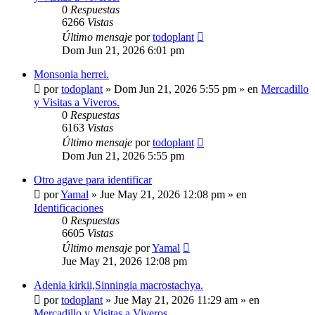
0
Respuestas
6266
Vistas
Último mensaje
por
todoplant
Dom Jun 21, 2026 6:01 pm
Monsonia herrei.
por
todoplant
»
Dom Jun 21, 2026 5:55 pm
» en
Mercadillo
y Visitas a Viveros.
0
Respuestas
6163
Vistas
Último mensaje
por
todoplant
Dom Jun 21, 2026 5:55 pm
Otro agave para identificar
por
Yamal
»
Jue May 21, 2026 12:08 pm
» en
Identificaciones
0
Respuestas
6605
Vistas
Último mensaje
por
Yamal
Jue May 21, 2026 12:08 pm
Adenia kirkii,Sinningia macrostachya.
por
todoplant
»
Jue May 21, 2026 11:29 am
» en
Mercadillo y Visitas a Viveros.