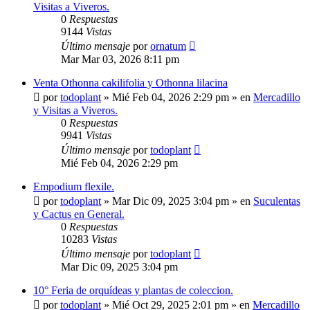
Visitas a Viveros.
0
Respuestas
9144
Vistas
Último mensaje
por
ornatum
Mar Mar 03, 2026 8:11 pm
Venta Othonna cakilifolia y Othonna lilacina
por
todoplant
»
Mié Feb 04, 2026 2:29 pm
» en
Mercadillo
y Visitas a Viveros.
0
Respuestas
9941
Vistas
Último mensaje
por
todoplant
Mié Feb 04, 2026 2:29 pm
Empodium flexile.
por
todoplant
»
Mar Dic 09, 2025 3:04 pm
» en
Suculentas
y Cactus en General.
0
Respuestas
10283
Vistas
Último mensaje
por
todoplant
Mar Dic 09, 2025 3:04 pm
10° Feria de orquídeas y plantas de coleccion.
por
todoplant
»
Mié Oct 29, 2025 2:01 pm
» en
Mercadillo