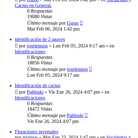
Cactus en General.
0
Respuestas
19080
Vistas
Último mensaje
por
Gusss
Mar Feb 06, 2024 1:42 pm
identificación de 2 agaves
por
joselennon
»
Lun Feb 05, 2024 9:17 am
» en
Identificaciones
0
Respuestas
18856
Vistas
Último mensaje
por
joselennon
Lun Feb 05, 2024 9:17 am
Identificación de cactus
por
Pabloski
»
Vie Ene 26, 2024 4:07 pm
» en
Identificaciones
0
Respuestas
18472
Vistas
Último mensaje
por
Pabloski
Vie Ene 26, 2024 4:07 pm
Floraciones invernales
por
mramos
»
Mar Ene 23, 2024 1:47 pm
» en
Suculentas y