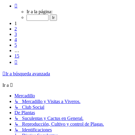
Página
1
Ir a la página:
de
15
1
2
3
4
5
…
15
Siguiente
Ir a búsqueda avanzada
Ir a
Mercadillo
↳ Mercadillo y Visitas a Viveros.
↳ Club Social
De Plantas
↳ Suculentas y Cactus en General.
↳ Reproducción, Cultivo y control de Plagas.
↳ Identificaciones