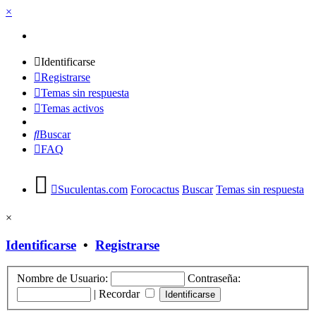
×
Identificarse
Registrarse
Temas sin respuesta
Temas activos
Buscar
FAQ
Suculentas.com
Forocactus
Buscar
Temas sin respuesta
×
Identificarse
•
Registrarse
Nombre de Usuario:
Contraseña:
|
Recordar