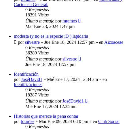
Cactus en General.
0
Respuestas
18391
Vistas
Último mensaje
por
mramos
Mar Ene 23, 2024 1:47 pm
modesta (y no es la especie :D ) lapidaria
por
silvestre
»
Jue Ene 18, 2024 12:57 pm
» en
Aizoaceae
0
Respuestas
36389
Vistas
Último mensaje
por
silvestre
Jue Ene 18, 2024 12:57 pm
Identificación
por
JoséDavid1
»
Mié Ene 17, 2024 12:34 am
» en
Identificaciones
0
Respuestas
18387
Vistas
Último mensaje
por
JoséDavid1
Mié Ene 17, 2024 12:34 am
Historias que merece la pena contar
por
lourdes
»
Mar Ene 09, 2024 6:10 pm
» en
Club Social
0
Respuestas