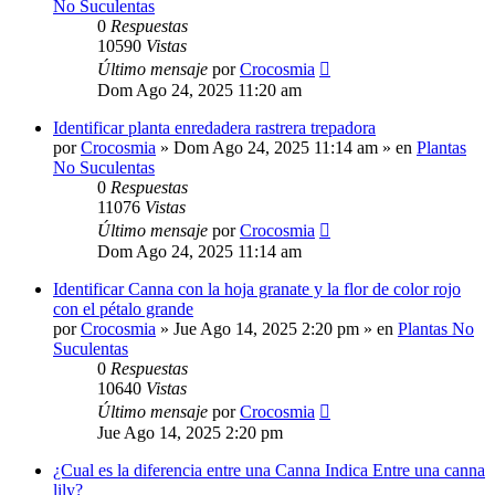
No Suculentas
0
Respuestas
10590
Vistas
Último mensaje
por
Crocosmia
Dom Ago 24, 2025 11:20 am
Identificar planta enredadera rastrera trepadora
por
Crocosmia
»
Dom Ago 24, 2025 11:14 am
» en
Plantas
No Suculentas
0
Respuestas
11076
Vistas
Último mensaje
por
Crocosmia
Dom Ago 24, 2025 11:14 am
Identificar Canna con la hoja granate y la flor de color rojo
con el pétalo grande
por
Crocosmia
»
Jue Ago 14, 2025 2:20 pm
» en
Plantas No
Suculentas
0
Respuestas
10640
Vistas
Último mensaje
por
Crocosmia
Jue Ago 14, 2025 2:20 pm
¿Cual es la diferencia entre una Canna Indica Entre una canna
lily?