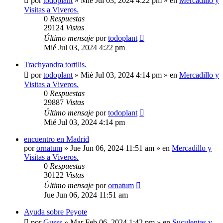
por
todoplant
»
Mié Jul 03, 2024 4:22 pm
» en
Mercadillo y
Visitas a Viveros.
0
Respuestas
29124
Vistas
Último mensaje
por
todoplant
Mié Jul 03, 2024 4:22 pm
Trachyandra tortilis.
por
todoplant
»
Mié Jul 03, 2024 4:14 pm
» en
Mercadillo y
Visitas a Viveros.
0
Respuestas
29887
Vistas
Último mensaje
por
todoplant
Mié Jul 03, 2024 4:14 pm
encuentro en Madrid
por
ornatum
»
Jue Jun 06, 2024 11:51 am
» en
Mercadillo y
Visitas a Viveros.
0
Respuestas
30122
Vistas
Último mensaje
por
ornatum
Jue Jun 06, 2024 11:51 am
Ayuda sobre Peyote
por
Gusss
»
Mar Feb 06, 2024 1:42 pm
» en
Suculentas y