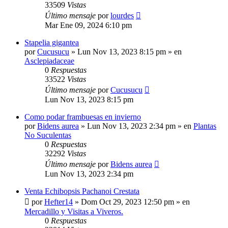
33509
Vistas
Último mensaje
por
lourdes
Mar Ene 09, 2024 6:10 pm
Stapelia gigantea
por
Cucusucu
»
Lun Nov 13, 2023 8:15 pm
» en
Asclepiadaceae
0
Respuestas
33522
Vistas
Último mensaje
por
Cucusucu
Lun Nov 13, 2023 8:15 pm
Como podar frambuesas en invierno
por
Bidens aurea
»
Lun Nov 13, 2023 2:34 pm
» en
Plantas
No Suculentas
0
Respuestas
32292
Vistas
Último mensaje
por
Bidens aurea
Lun Nov 13, 2023 2:34 pm
Venta Echibopsis Pachanoi Crestata
por
Hefter14
»
Dom Oct 29, 2023 12:50 pm
» en
Mercadillo y Visitas a Viveros.
0
Respuestas