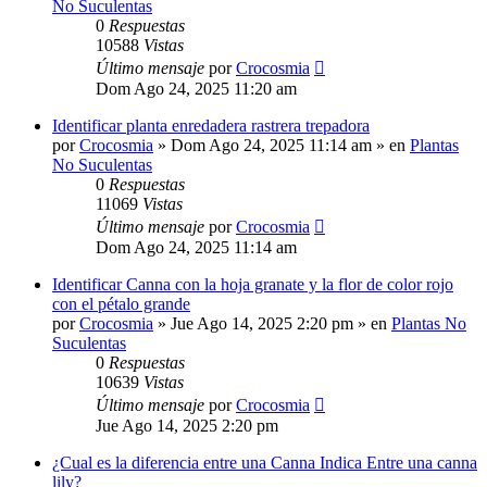
No Suculentas
0
Respuestas
10588
Vistas
Último mensaje
por
Crocosmia
Dom Ago 24, 2025 11:20 am
Identificar planta enredadera rastrera trepadora
por
Crocosmia
»
Dom Ago 24, 2025 11:14 am
» en
Plantas
No Suculentas
0
Respuestas
11069
Vistas
Último mensaje
por
Crocosmia
Dom Ago 24, 2025 11:14 am
Identificar Canna con la hoja granate y la flor de color rojo
con el pétalo grande
por
Crocosmia
»
Jue Ago 14, 2025 2:20 pm
» en
Plantas No
Suculentas
0
Respuestas
10639
Vistas
Último mensaje
por
Crocosmia
Jue Ago 14, 2025 2:20 pm
¿Cual es la diferencia entre una Canna Indica Entre una canna
lily?