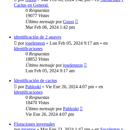
Cactus en General.
0
Respuestas
19077
Vistas
Último mensaje
por
Gusss
Mar Feb 06, 2024 1:42 pm
identificación de 2 agaves
por
joselennon
»
Lun Feb 05, 2024 9:17 am
» en
Identificaciones
0
Respuestas
18852
Vistas
Último mensaje
por
joselennon
Lun Feb 05, 2024 9:17 am
Identificación de cactus
por
Pabloski
»
Vie Ene 26, 2024 4:07 pm
» en
Identificaciones
0
Respuestas
18470
Vistas
Último mensaje
por
Pabloski
Vie Ene 26, 2024 4:07 pm
Floraciones invernales
por
mramos
»
Mar Ene 23, 2024 1:47 pm
» en
Suculentas y