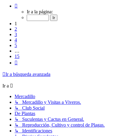
Página
1
Ir a la página:
de
15
1
2
3
4
5
…
15
Siguiente
Ir a búsqueda avanzada
Ir a
Mercadillo
↳ Mercadillo y Visitas a Viveros.
↳ Club Social
De Plantas
↳ Suculentas y Cactus en General.
↳ Reproducción, Cultivo y control de Plagas.
↳ Identificaciones