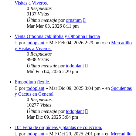
Visitas a Viveros.
0
Respuestas
9137
Vistas
Último mensaje
por
ornatum
Mar Mar 03, 2026 8:11 pm
Venta Othonna cakilifolia y Othonna lilacina
por
todoplant
»
Mié Feb 04, 2026 2:29 pm
» en
Mercadillo
y Visitas a Viveros.
0
Respuestas
9938
Vistas
Último mensaje
por
todoplant
Mié Feb 04, 2026 2:29 pm
Empodium flexile.
por
todoplant
»
Mar Dic 09, 2025 3:04 pm
» en
Suculentas
y Cactus en General.
0
Respuestas
10277
Vistas
Último mensaje
por
todoplant
Mar Dic 09, 2025 3:04 pm
10° Feria de orquídeas y plantas de coleccion.
por
todoplant
»
Mié Oct 29, 2025 2:01 pm
» en
Mercadillo