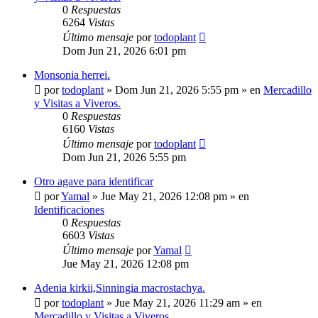
0
Respuestas
6264
Vistas
Último mensaje
por
todoplant
Dom Jun 21, 2026 6:01 pm
Monsonia herrei.
por
todoplant
»
Dom Jun 21, 2026 5:55 pm
» en
Mercadillo
y Visitas a Viveros.
0
Respuestas
6160
Vistas
Último mensaje
por
todoplant
Dom Jun 21, 2026 5:55 pm
Otro agave para identificar
por
Yamal
»
Jue May 21, 2026 12:08 pm
» en
Identificaciones
0
Respuestas
6603
Vistas
Último mensaje
por
Yamal
Jue May 21, 2026 12:08 pm
Adenia kirkii,Sinningia macrostachya.
por
todoplant
»
Jue May 21, 2026 11:29 am
» en
Mercadillo y Visitas a Viveros.