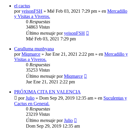
el cactus
por
yeisonFSH
»
Mié Feb 03, 2021 7:29 pm
» en
Mercadillo
y Visitas a Viveros.
0
Respuestas
34863
Vistas
Último mensaje
por
yeisonFSH
Mié Feb 03, 2021 7:29 pm
Caralluma munbyana
por
Miqmarce
»
Jue Ene 21, 2021 2:22 pm
» en
Mercadillo y
Visitas a Viveros.
0
Respuestas
35253
Vistas
Último mensaje
por
Miqmarce
Jue Ene 21, 2021 2:22 pm
PRÓXIMA CITA EN VALENCIA
por
Julio
»
Dom Sep 29, 2019 12:35 am
» en
Suculentas y
Cactus en General.
0
Respuestas
23219
Vistas
Último mensaje
por
Julio
Dom Sep 29, 2019 12:35 am