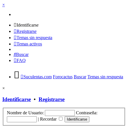
×
Identificarse
Registrarse
Temas sin respuesta
Temas activos
Buscar
FAQ
Suculentas.com
Forocactus
Buscar
Temas sin respuesta
×
Identificarse
•
Registrarse
Nombre de Usuario:
Contraseña:
|
Recordar