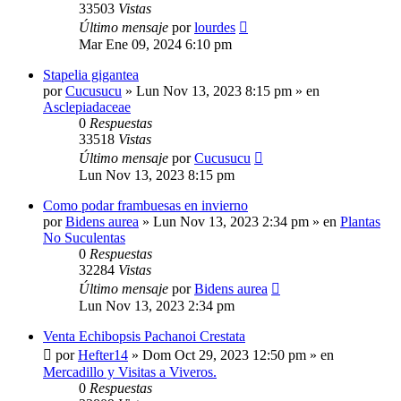
33503
Vistas
Último mensaje
por
lourdes
Mar Ene 09, 2024 6:10 pm
Stapelia gigantea
por
Cucusucu
»
Lun Nov 13, 2023 8:15 pm
» en
Asclepiadaceae
0
Respuestas
33518
Vistas
Último mensaje
por
Cucusucu
Lun Nov 13, 2023 8:15 pm
Como podar frambuesas en invierno
por
Bidens aurea
»
Lun Nov 13, 2023 2:34 pm
» en
Plantas
No Suculentas
0
Respuestas
32284
Vistas
Último mensaje
por
Bidens aurea
Lun Nov 13, 2023 2:34 pm
Venta Echibopsis Pachanoi Crestata
por
Hefter14
»
Dom Oct 29, 2023 12:50 pm
» en
Mercadillo y Visitas a Viveros.
0
Respuestas