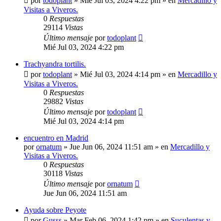
por
todoplant
»
Mié Jul 03, 2024 4:22 pm
» en
Mercadillo y
Visitas a Viveros.
0
Respuestas
29114
Vistas
Último mensaje
por
todoplant
Mié Jul 03, 2024 4:22 pm
Trachyandra tortilis.
por
todoplant
»
Mié Jul 03, 2024 4:14 pm
» en
Mercadillo y
Visitas a Viveros.
0
Respuestas
29882
Vistas
Último mensaje
por
todoplant
Mié Jul 03, 2024 4:14 pm
encuentro en Madrid
por
ornatum
»
Jue Jun 06, 2024 11:51 am
» en
Mercadillo y
Visitas a Viveros.
0
Respuestas
30118
Vistas
Último mensaje
por
ornatum
Jue Jun 06, 2024 11:51 am
Ayuda sobre Peyote
por
Gusss
»
Mar Feb 06, 2024 1:42 pm
» en
Suculentas y