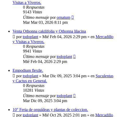
Visitas a Viveros.
0
Respuestas
9143
Vistas
Último mensaje
por
ornatum
Mar Mar 03, 2026 8:11 pm
Venta Othonna cakilifolia y Othonna lilacina
por
todoplant
»
Mié Feb 04, 2026 2:29 pm
» en
Mercadillo
y Visitas a Viveros.
0
Respuestas
9941
Vistas
Último mensaje
por
todoplant
Mié Feb 04, 2026 2:29 pm
Empodium flexile.
por
todoplant
»
Mar Dic 09, 2025 3:04 pm
» en
Suculentas
y Cactus en General.
0
Respuestas
10281
Vistas
Último mensaje
por
todoplant
Mar Dic 09, 2025 3:04 pm
10° Feria de orquídeas y plantas de coleccion.
por
todoplant
»
Mié Oct 29, 2025 2:01 pm
» en
Mercadillo