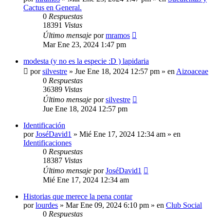
Cactus en General.
0
Respuestas
18391
Vistas
Último mensaje
por
mramos
Mar Ene 23, 2024 1:47 pm
modesta (y no es la especie :D ) lapidaria
por
silvestre
»
Jue Ene 18, 2024 12:57 pm
» en
Aizoaceae
0
Respuestas
36389
Vistas
Último mensaje
por
silvestre
Jue Ene 18, 2024 12:57 pm
Identificación
por
JoséDavid1
»
Mié Ene 17, 2024 12:34 am
» en
Identificaciones
0
Respuestas
18387
Vistas
Último mensaje
por
JoséDavid1
Mié Ene 17, 2024 12:34 am
Historias que merece la pena contar
por
lourdes
»
Mar Ene 09, 2024 6:10 pm
» en
Club Social
0
Respuestas