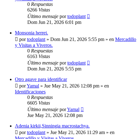
0
Respuestas
6266
Vistas
Último mensaje
por
todoplant
Dom Jun 21, 2026 6:01 pm
Monsonia herrei.
por
todoplant
»
Dom Jun 21, 2026 5:55 pm
» en
Mercadillo
y Visitas a Viveros.
0
Respuestas
6163
Vistas
Último mensaje
por
todoplant
Dom Jun 21, 2026 5:55 pm
Otro agave para identificar
por
Yamal
»
Jue May 21, 2026 12:08 pm
» en
Identificaciones
0
Respuestas
6605
Vistas
Último mensaje
por
Yamal
Jue May 21, 2026 12:08 pm
Adenia kirkii,Sinningia macrostachya.
por
todoplant
»
Jue May 21, 2026 11:29 am
» en
Mercadillo y Visitas a Viveros.