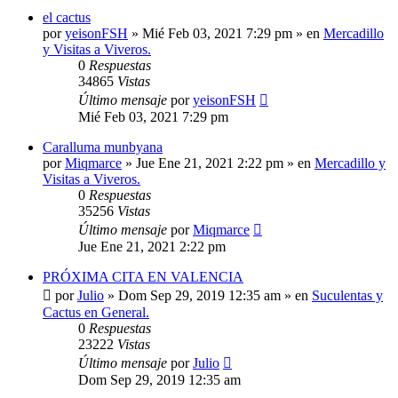
el cactus
por
yeisonFSH
»
Mié Feb 03, 2021 7:29 pm
» en
Mercadillo
y Visitas a Viveros.
0
Respuestas
34865
Vistas
Último mensaje
por
yeisonFSH
Mié Feb 03, 2021 7:29 pm
Caralluma munbyana
por
Miqmarce
»
Jue Ene 21, 2021 2:22 pm
» en
Mercadillo y
Visitas a Viveros.
0
Respuestas
35256
Vistas
Último mensaje
por
Miqmarce
Jue Ene 21, 2021 2:22 pm
PRÓXIMA CITA EN VALENCIA
por
Julio
»
Dom Sep 29, 2019 12:35 am
» en
Suculentas y
Cactus en General.
0
Respuestas
23222
Vistas
Último mensaje
por
Julio
Dom Sep 29, 2019 12:35 am