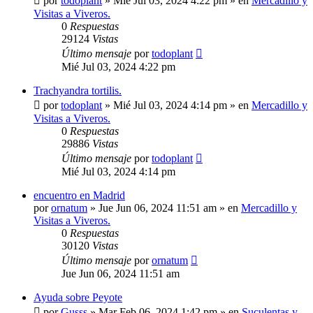
por
todoplant
»
Mié Jul 03, 2024 4:22 pm
» en
Mercadillo y
Visitas a Viveros.
0
Respuestas
29124
Vistas
Último mensaje
por
todoplant
Mié Jul 03, 2024 4:22 pm
Trachyandra tortilis.
por
todoplant
»
Mié Jul 03, 2024 4:14 pm
» en
Mercadillo y
Visitas a Viveros.
0
Respuestas
29886
Vistas
Último mensaje
por
todoplant
Mié Jul 03, 2024 4:14 pm
encuentro en Madrid
por
ornatum
»
Jue Jun 06, 2024 11:51 am
» en
Mercadillo y
Visitas a Viveros.
0
Respuestas
30120
Vistas
Último mensaje
por
ornatum
Jue Jun 06, 2024 11:51 am
Ayuda sobre Peyote
por
Gusss
»
Mar Feb 06, 2024 1:42 pm
» en
Suculentas y