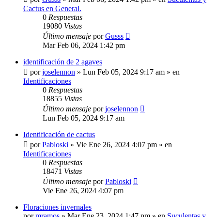
Cactus en General.
0
Respuestas
19080
Vistas
Último mensaje
por
Gusss
Mar Feb 06, 2024 1:42 pm
identificación de 2 agaves
por
joselennon
»
Lun Feb 05, 2024 9:17 am
» en
Identificaciones
0
Respuestas
18855
Vistas
Último mensaje
por
joselennon
Lun Feb 05, 2024 9:17 am
Identificación de cactus
por
Pabloski
»
Vie Ene 26, 2024 4:07 pm
» en
Identificaciones
0
Respuestas
18471
Vistas
Último mensaje
por
Pabloski
Vie Ene 26, 2024 4:07 pm
Floraciones invernales
por
mramos
»
Mar Ene 23, 2024 1:47 pm
» en
Suculentas y