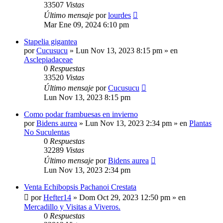
33507
Vistas
Último mensaje
por
lourdes
Mar Ene 09, 2024 6:10 pm
Stapelia gigantea
por
Cucusucu
»
Lun Nov 13, 2023 8:15 pm
» en
Asclepiadaceae
0
Respuestas
33520
Vistas
Último mensaje
por
Cucusucu
Lun Nov 13, 2023 8:15 pm
Como podar frambuesas en invierno
por
Bidens aurea
»
Lun Nov 13, 2023 2:34 pm
» en
Plantas
No Suculentas
0
Respuestas
32289
Vistas
Último mensaje
por
Bidens aurea
Lun Nov 13, 2023 2:34 pm
Venta Echibopsis Pachanoi Crestata
por
Hefter14
»
Dom Oct 29, 2023 12:50 pm
» en
Mercadillo y Visitas a Viveros.
0
Respuestas