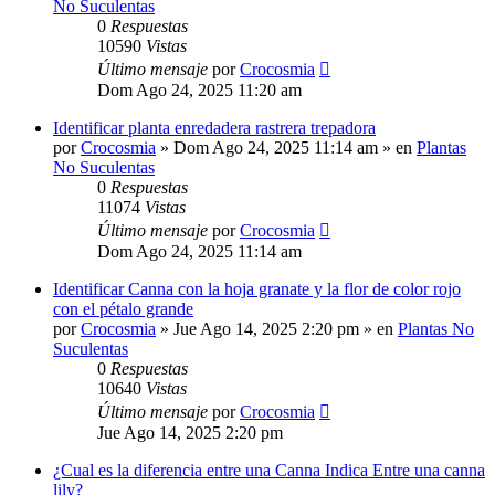
No Suculentas
0
Respuestas
10590
Vistas
Último mensaje
por
Crocosmia
Dom Ago 24, 2025 11:20 am
Identificar planta enredadera rastrera trepadora
por
Crocosmia
»
Dom Ago 24, 2025 11:14 am
» en
Plantas
No Suculentas
0
Respuestas
11074
Vistas
Último mensaje
por
Crocosmia
Dom Ago 24, 2025 11:14 am
Identificar Canna con la hoja granate y la flor de color rojo
con el pétalo grande
por
Crocosmia
»
Jue Ago 14, 2025 2:20 pm
» en
Plantas No
Suculentas
0
Respuestas
10640
Vistas
Último mensaje
por
Crocosmia
Jue Ago 14, 2025 2:20 pm
¿Cual es la diferencia entre una Canna Indica Entre una canna
lily?