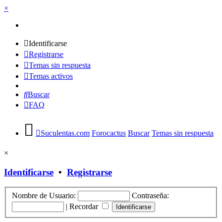
×
Identificarse
Registrarse
Temas sin respuesta
Temas activos
Buscar
FAQ
Suculentas.com
Forocactus
Buscar
Temas sin respuesta
×
Identificarse
•
Registrarse
Nombre de Usuario:
Contraseña:
|
Recordar