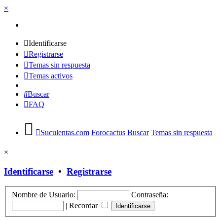
×
Identificarse
Registrarse
Temas sin respuesta
Temas activos
Buscar
FAQ
Suculentas.com
Forocactus
Buscar
Temas sin respuesta
×
Identificarse
•
Registrarse
Nombre de Usuario:
Contraseña:
|
Recordar