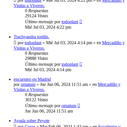
por
todoplant
»
Mié Jul 03, 2024 4:22 pm
» en
Mercadillo y
Visitas a Viveros.
0
Respuestas
29124
Vistas
Último mensaje
por
todoplant
Mié Jul 03, 2024 4:22 pm
Trachyandra tortilis.
por
todoplant
»
Mié Jul 03, 2024 4:14 pm
» en
Mercadillo y
Visitas a Viveros.
0
Respuestas
29888
Vistas
Último mensaje
por
todoplant
Mié Jul 03, 2024 4:14 pm
encuentro en Madrid
por
ornatum
»
Jue Jun 06, 2024 11:51 am
» en
Mercadillo y
Visitas a Viveros.
0
Respuestas
30122
Vistas
Último mensaje
por
ornatum
Jue Jun 06, 2024 11:51 am
Ayuda sobre Peyote
por
Gusss
»
Mar Feb 06, 2024 1:42 pm
» en
Suculentas y