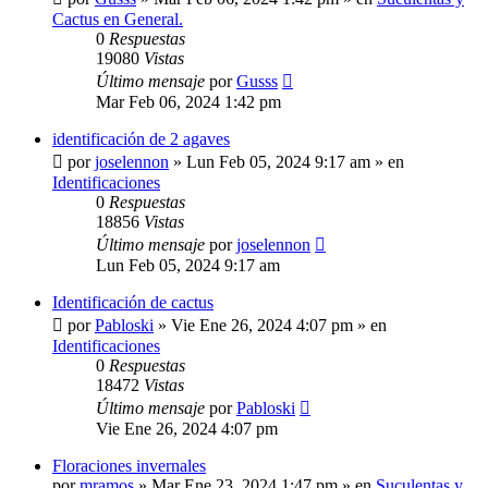
Cactus en General.
0
Respuestas
19080
Vistas
Último mensaje
por
Gusss
Mar Feb 06, 2024 1:42 pm
identificación de 2 agaves
por
joselennon
»
Lun Feb 05, 2024 9:17 am
» en
Identificaciones
0
Respuestas
18856
Vistas
Último mensaje
por
joselennon
Lun Feb 05, 2024 9:17 am
Identificación de cactus
por
Pabloski
»
Vie Ene 26, 2024 4:07 pm
» en
Identificaciones
0
Respuestas
18472
Vistas
Último mensaje
por
Pabloski
Vie Ene 26, 2024 4:07 pm
Floraciones invernales
por
mramos
»
Mar Ene 23, 2024 1:47 pm
» en
Suculentas y