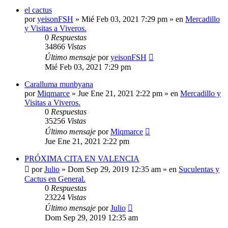
el cactus
por
yeisonFSH
»
Mié Feb 03, 2021 7:29 pm
» en
Mercadillo
y Visitas a Viveros.
0
Respuestas
34866
Vistas
Último mensaje
por
yeisonFSH
Mié Feb 03, 2021 7:29 pm
Caralluma munbyana
por
Miqmarce
»
Jue Ene 21, 2021 2:22 pm
» en
Mercadillo y
Visitas a Viveros.
0
Respuestas
35256
Vistas
Último mensaje
por
Miqmarce
Jue Ene 21, 2021 2:22 pm
PRÓXIMA CITA EN VALENCIA
por
Julio
»
Dom Sep 29, 2019 12:35 am
» en
Suculentas y
Cactus en General.
0
Respuestas
23224
Vistas
Último mensaje
por
Julio
Dom Sep 29, 2019 12:35 am