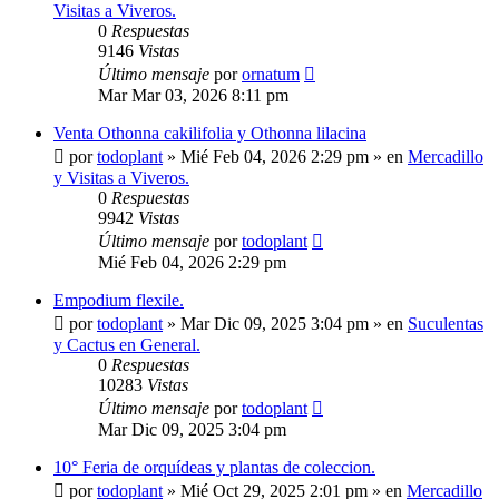
Visitas a Viveros.
0
Respuestas
9146
Vistas
Último mensaje
por
ornatum
Mar Mar 03, 2026 8:11 pm
Venta Othonna cakilifolia y Othonna lilacina
por
todoplant
»
Mié Feb 04, 2026 2:29 pm
» en
Mercadillo
y Visitas a Viveros.
0
Respuestas
9942
Vistas
Último mensaje
por
todoplant
Mié Feb 04, 2026 2:29 pm
Empodium flexile.
por
todoplant
»
Mar Dic 09, 2025 3:04 pm
» en
Suculentas
y Cactus en General.
0
Respuestas
10283
Vistas
Último mensaje
por
todoplant
Mar Dic 09, 2025 3:04 pm
10° Feria de orquídeas y plantas de coleccion.
por
todoplant
»
Mié Oct 29, 2025 2:01 pm
» en
Mercadillo