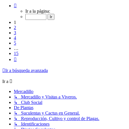
Página
1
Ir a la página:
de
15
1
2
3
4
5
…
15
Siguiente
Ir a búsqueda avanzada
Ir a
Mercadillo
↳ Mercadillo y Visitas a Viveros.
↳ Club Social
De Plantas
↳ Suculentas y Cactus en General.
↳ Reproducción, Cultivo y control de Plagas.
↳ Identificaciones