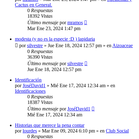
Cactus en General.
0
Respuestas
18392
Vistas
Último mensaje
por
mramos
Mar Ene 23, 2024 1:47 pm
modesta (y no es la especie :D ) lapidaria
por
silvestre
»
Jue Ene 18, 2024 12:57 pm
» en
Aizoaceae
0
Respuestas
36390
Vistas
Último mensaje
por
silvestre
Jue Ene 18, 2024 12:57 pm
Identificación
por
JoséDavid1
»
Mié Ene 17, 2024 12:34 am
» en
Identificaciones
0
Respuestas
18387
Vistas
Último mensaje
por
JoséDavid1
Mié Ene 17, 2024 12:34 am
Historias que merece la pena contar
por
lourdes
»
Mar Ene 09, 2024 6:10 pm
» en
Club Social
0
Respuestas