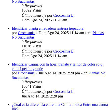
No Suculentas
0
Respuestas
10592
Vistas
Último mensaje
por
Crocosmia
Dom Ago 24, 2025 11:20 am
Identificar planta enredadera rastrera trepadora
por
Crocosmia
»
Dom Ago 24, 2025 11:14 am
» en
Plantas
No Suculentas
0
Respuestas
11078
Vistas
Último mensaje
por
Crocosmia
Dom Ago 24, 2025 11:14 am
Identificar Canna con la hoja granate y la flor de color rojo
con el pétalo grande
por
Crocosmia
»
Jue Ago 14, 2025 2:20 pm
» en
Plantas No
Suculentas
0
Respuestas
10641
Vistas
Último mensaje
por
Crocosmia
Jue Ago 14, 2025 2:20 pm
¿Cual es la diferencia entre una Canna Indica Entre una canna
lily?