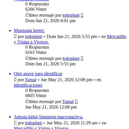
0
Respuestas
6266
Vistas
Último mensaje
por
todoplant
Dom Jun 21, 2026 6:01 pm
Monsonia herrei.
por
todoplant
»
Dom Jun 21, 2026 5:55 pm
» en
Mercadillo
y Visitas a Viveros.
0
Respuestas
6163
Vistas
Último mensaje
por
todoplant
Dom Jun 21, 2026 5:55 pm
Otro agave para identificar
por
Yamal
»
Jue May 21, 2026 12:08 pm
» en
Identificaciones
0
Respuestas
6605
Vistas
Último mensaje
por
Yamal
Jue May 21, 2026 12:08 pm
Adenia kirkii,Sinningia macrostachya.
por
todoplant
»
Jue May 21, 2026 11:29 am
» en
Mercadillo y Visitas a Viveros.