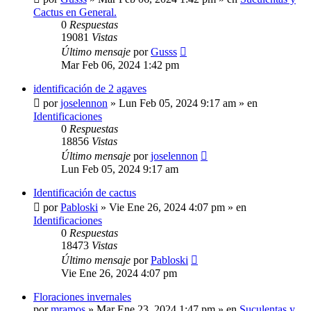
Cactus en General.
0
Respuestas
19081
Vistas
Último mensaje
por
Gusss
Mar Feb 06, 2024 1:42 pm
identificación de 2 agaves
por
joselennon
»
Lun Feb 05, 2024 9:17 am
» en
Identificaciones
0
Respuestas
18856
Vistas
Último mensaje
por
joselennon
Lun Feb 05, 2024 9:17 am
Identificación de cactus
por
Pabloski
»
Vie Ene 26, 2024 4:07 pm
» en
Identificaciones
0
Respuestas
18473
Vistas
Último mensaje
por
Pabloski
Vie Ene 26, 2024 4:07 pm
Floraciones invernales
por
mramos
»
Mar Ene 23, 2024 1:47 pm
» en
Suculentas y