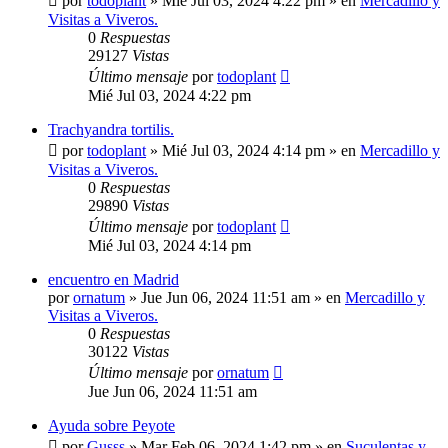
por
todoplant
»
Mié Jul 03, 2024 4:22 pm
» en
Mercadillo y
Visitas a Viveros.
0
Respuestas
29127
Vistas
Último mensaje
por
todoplant
Mié Jul 03, 2024 4:22 pm
Trachyandra tortilis.
por
todoplant
»
Mié Jul 03, 2024 4:14 pm
» en
Mercadillo y
Visitas a Viveros.
0
Respuestas
29890
Vistas
Último mensaje
por
todoplant
Mié Jul 03, 2024 4:14 pm
encuentro en Madrid
por
ornatum
»
Jue Jun 06, 2024 11:51 am
» en
Mercadillo y
Visitas a Viveros.
0
Respuestas
30122
Vistas
Último mensaje
por
ornatum
Jue Jun 06, 2024 11:51 am
Ayuda sobre Peyote
por
Gusss
»
Mar Feb 06, 2024 1:42 pm
» en
Suculentas y