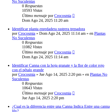
No Suculentas
0
Respuestas
10593
Vistas
Último mensaje
por
Crocosmia
Dom Ago 24, 2025 11:20 am
Identificar planta enredadera rastrera trepadora
por
Crocosmia
»
Dom Ago 24, 2025 11:14 am
» en
Plantas
No Suculentas
0
Respuestas
11082
Vistas
Último mensaje
por
Crocosmia
Dom Ago 24, 2025 11:14 am
Identificar Canna con la hoja granate y la flor de color rojo
con el pétalo grande
por
Crocosmia
»
Jue Ago 14, 2025 2:20 pm
» en
Plantas No
Suculentas
0
Respuestas
10643
Vistas
Último mensaje
por
Crocosmia
Jue Ago 14, 2025 2:20 pm
¿Cual es la diferencia entre una Canna Indica Entre una canna
lily?