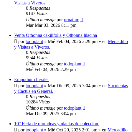
Visitas a Viveros.
0
Respuestas
9147
Vistas
Último mensaje
por
ornatum
Mar Mar 03, 2026 8:11 pm
Venta Othonna cakilifolia y Othonna lilacina
por
todoplant
»
Mié Feb 04, 2026 2:29 pm
» en
Mercadillo
y Visitas a Viveros.
0
Respuestas
9944
Vistas
Último mensaje
por
todoplant
Mié Feb 04, 2026 2:29 pm
Empodium flexile.
por
todoplant
»
Mar Dic 09, 2025 3:04 pm
» en
Suculentas
y Cactus en General.
0
Respuestas
10284
Vistas
Último mensaje
por
todoplant
Mar Dic 09, 2025 3:04 pm
10° Feria de orquídeas y plantas de coleccion.
por
todoplant
»
Mié Oct 29, 2025 2:01 pm
» en
Mercadillo