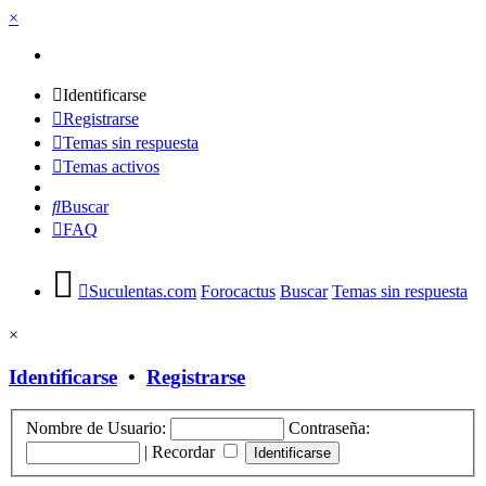
×
Identificarse
Registrarse
Temas sin respuesta
Temas activos
Buscar
FAQ
Suculentas.com
Forocactus
Buscar
Temas sin respuesta
×
Identificarse
•
Registrarse
Nombre de Usuario:
Contraseña:
|
Recordar