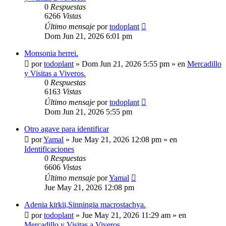
0
Respuestas
6266
Vistas
Último mensaje
por
todoplant
Dom Jun 21, 2026 6:01 pm
Monsonia herrei.
por
todoplant
»
Dom Jun 21, 2026 5:55 pm
» en
Mercadillo
y Visitas a Viveros.
0
Respuestas
6163
Vistas
Último mensaje
por
todoplant
Dom Jun 21, 2026 5:55 pm
Otro agave para identificar
por
Yamal
»
Jue May 21, 2026 12:08 pm
» en
Identificaciones
0
Respuestas
6606
Vistas
Último mensaje
por
Yamal
Jue May 21, 2026 12:08 pm
Adenia kirkii,Sinningia macrostachya.
por
todoplant
»
Jue May 21, 2026 11:29 am
» en
Mercadillo y Visitas a Viveros.