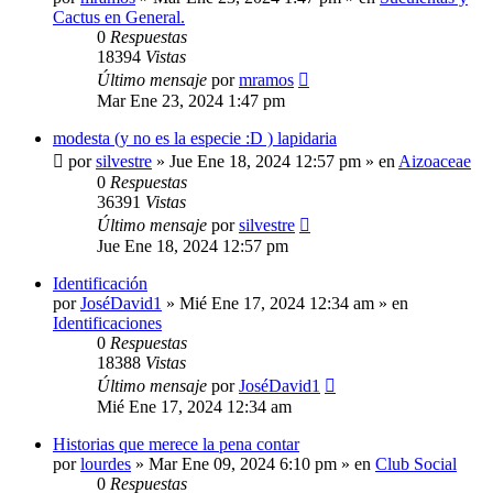
Cactus en General.
0
Respuestas
18394
Vistas
Último mensaje
por
mramos
Mar Ene 23, 2024 1:47 pm
modesta (y no es la especie :D ) lapidaria
por
silvestre
»
Jue Ene 18, 2024 12:57 pm
» en
Aizoaceae
0
Respuestas
36391
Vistas
Último mensaje
por
silvestre
Jue Ene 18, 2024 12:57 pm
Identificación
por
JoséDavid1
»
Mié Ene 17, 2024 12:34 am
» en
Identificaciones
0
Respuestas
18388
Vistas
Último mensaje
por
JoséDavid1
Mié Ene 17, 2024 12:34 am
Historias que merece la pena contar
por
lourdes
»
Mar Ene 09, 2024 6:10 pm
» en
Club Social
0
Respuestas