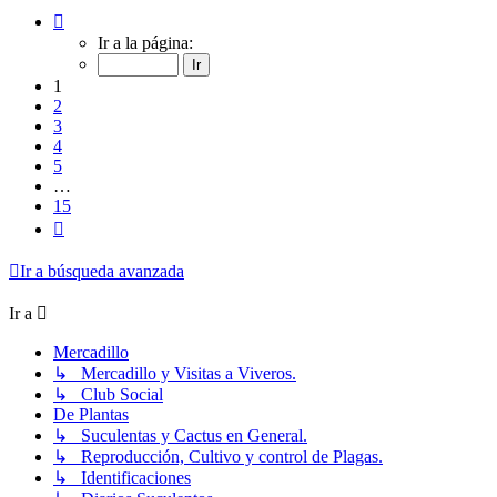
Página
1
Ir a la página:
de
15
1
2
3
4
5
…
15
Siguiente
Ir a búsqueda avanzada
Ir a
Mercadillo
↳ Mercadillo y Visitas a Viveros.
↳ Club Social
De Plantas
↳ Suculentas y Cactus en General.
↳ Reproducción, Cultivo y control de Plagas.
↳ Identificaciones