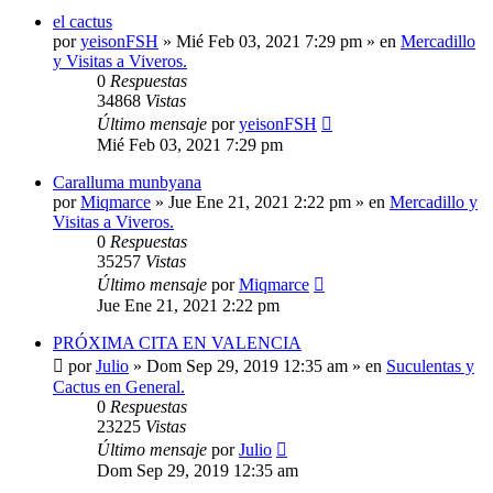
el cactus
por
yeisonFSH
»
Mié Feb 03, 2021 7:29 pm
» en
Mercadillo
y Visitas a Viveros.
0
Respuestas
34868
Vistas
Último mensaje
por
yeisonFSH
Mié Feb 03, 2021 7:29 pm
Caralluma munbyana
por
Miqmarce
»
Jue Ene 21, 2021 2:22 pm
» en
Mercadillo y
Visitas a Viveros.
0
Respuestas
35257
Vistas
Último mensaje
por
Miqmarce
Jue Ene 21, 2021 2:22 pm
PRÓXIMA CITA EN VALENCIA
por
Julio
»
Dom Sep 29, 2019 12:35 am
» en
Suculentas y
Cactus en General.
0
Respuestas
23225
Vistas
Último mensaje
por
Julio
Dom Sep 29, 2019 12:35 am