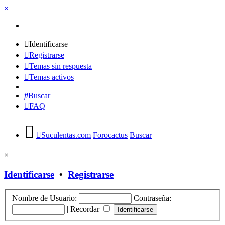
×
Identificarse
Registrarse
Temas sin respuesta
Temas activos
Buscar
FAQ
Suculentas.com
Forocactus
Buscar
×
Identificarse
•
Registrarse
Nombre de Usuario:
Contraseña:
|
Recordar