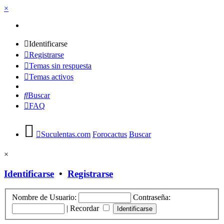
×
Identificarse
Registrarse
Temas sin respuesta
Temas activos
Buscar
FAQ
Suculentas.com
Forocactus
Buscar
×
Identificarse
•
Registrarse
Nombre de Usuario:
Contraseña:
|
Recordar