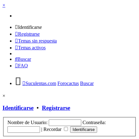
×
Identificarse
Registrarse
Temas sin respuesta
Temas activos
Buscar
FAQ
Suculentas.com
Forocactus
Buscar
×
Identificarse
•
Registrarse
Nombre de Usuario:
Contraseña:
|
Recordar