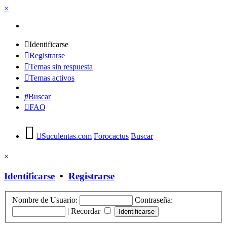
×
Identificarse
Registrarse
Temas sin respuesta
Temas activos
Buscar
FAQ
Suculentas.com
Forocactus
Buscar
×
Identificarse
•
Registrarse
Nombre de Usuario:
Contraseña:
|
Recordar