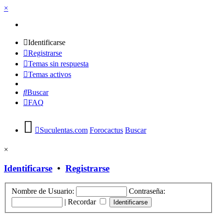
×
Identificarse
Registrarse
Temas sin respuesta
Temas activos
Buscar
FAQ
Suculentas.com
Forocactus
Buscar
×
Identificarse
•
Registrarse
Nombre de Usuario:
Contraseña:
|
Recordar