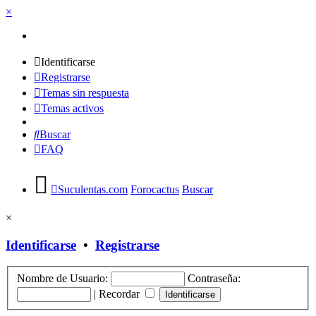
×
Identificarse
Registrarse
Temas sin respuesta
Temas activos
Buscar
FAQ
Suculentas.com
Forocactus
Buscar
×
Identificarse
•
Registrarse
Nombre de Usuario:
Contraseña:
|
Recordar