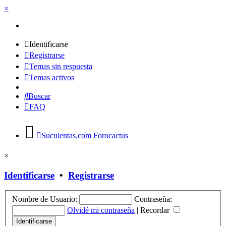
×
Identificarse
Registrarse
Temas sin respuesta
Temas activos
Buscar
FAQ
Suculentas.com
Forocactus
×
Identificarse
•
Registrarse
Nombre de Usuario:
Contraseña:
Olvidé mi contraseña
|
Recordar