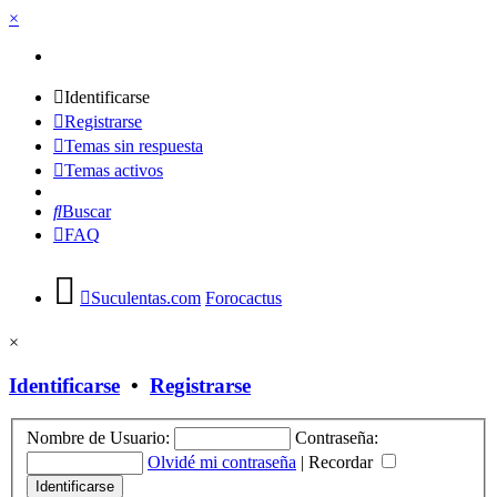
×
Identificarse
Registrarse
Temas sin respuesta
Temas activos
Buscar
FAQ
Suculentas.com
Forocactus
×
Identificarse
•
Registrarse
Nombre de Usuario:
Contraseña:
Olvidé mi contraseña
|
Recordar