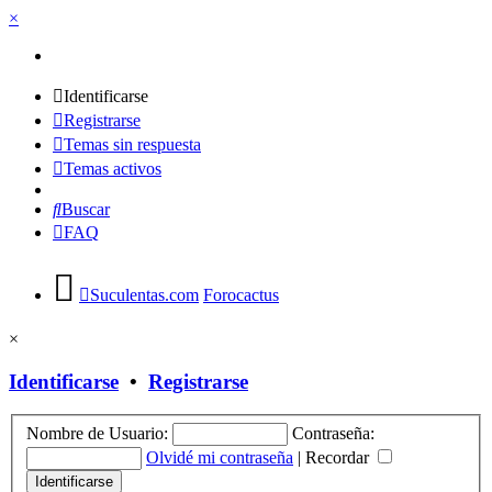
×
Identificarse
Registrarse
Temas sin respuesta
Temas activos
Buscar
FAQ
Suculentas.com
Forocactus
×
Identificarse
•
Registrarse
Nombre de Usuario:
Contraseña:
Olvidé mi contraseña
|
Recordar