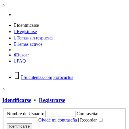
×
Identificarse
Registrarse
Temas sin respuesta
Temas activos
Buscar
FAQ
Suculentas.com
Forocactus
×
Identificarse
•
Registrarse
Nombre de Usuario:
Contraseña:
Olvidé mi contraseña
|
Recordar