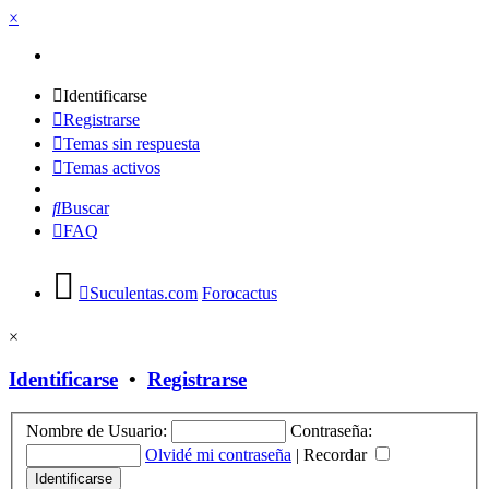
×
Identificarse
Registrarse
Temas sin respuesta
Temas activos
Buscar
FAQ
Suculentas.com
Forocactus
×
Identificarse
•
Registrarse
Nombre de Usuario:
Contraseña:
Olvidé mi contraseña
|
Recordar