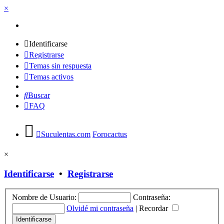
×
Identificarse
Registrarse
Temas sin respuesta
Temas activos
Buscar
FAQ
Suculentas.com
Forocactus
×
Identificarse
•
Registrarse
Nombre de Usuario:
Contraseña:
Olvidé mi contraseña
|
Recordar