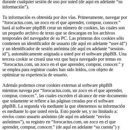
durante cualquier sesión de uso por usted (de aquí en adelante “su
información”).
Tu información es obtenida por dos vías. Primeramente, navegar por
“forocactus.com, un zoco en el que aprender, comprar, conocer.”
hará al software phpBB crear un número de cookies, las cuales son
un pequeño archivo de texto que se descargan en los archivos
temporales del navegador de su PC. Las primeras dos cookies sólo
contienen un identificador de usuario (de aquí en adelante “user-id”)
y un identificador de sesión anónima (de aquí en adelante “session-
id”), automáticamente asignada a usted por el software phpBB. Una
tercera cookie se creará una vez que haya navegado por temas en
“forocactus.com, un zoco en el que aprender, comprar, conocer.” y
se emplea para registrar cuales han sido leídos, con objeto de
optimizar su experiencia de usuario.
Además podemos crear cookies externas al software phpBB
mientras navega por “forocactus.com, un zoco en el que aprender,
comprar, conocer.”, las cuales exceden el alcance de este documento
que solamente se refiere a las páginas creadas por el software
phpBB. La segunda vía mediante la que obtenemos su información
es mediante lo que usted envía. Esto puede ser, y no limitado a:
envíos como usuario anónimo (de aquí en adelante “envíos
anónimos”), su registro en “forocactus.com, un zoco en el que
aprender, comprar, conocer.” (de aquí en adelante “su cuenta”) y