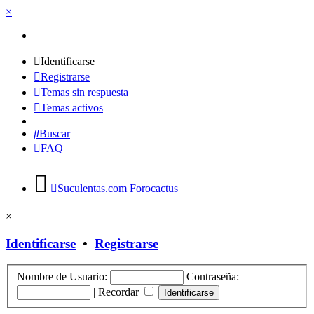
×
Identificarse
Registrarse
Temas sin respuesta
Temas activos
Buscar
FAQ
Suculentas.com
Forocactus
×
Identificarse
•
Registrarse
Nombre de Usuario:
Contraseña:
|
Recordar