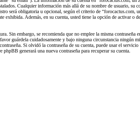
lante “su email”). La información de su cuenta en “forocactus.com, un z
instalados. Cualquier información más allá de su nombre de usuario, su c
stro será obligatoria u opcional, según el criterio de “forocactus.com, 
te exhibida. Además, en su cuenta, usted tiene la opción de activar o d
segura. Sin embargo, se recomienda que no emplee la misma contraseña en
r favor guárdela cuidadosamente y bajo ninguna circunstancia ningún m
 contraseña. Si olvidó la contraseña de su cuenta, puede usar el servic
ware phpBB generará una nueva contraseña para recuperar su cuenta.