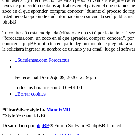
contraseña”) y una dirección de email personal válida (de aquí en ade
leyes de protección de datos aplicables en el país en el que estamos 
zoco en el que aprender, comprar, conocer.” durante el proceso de regi
usted tiene la opción de qué información en su cuenta será públicamen
phpBB.
Tu contraseña está encriptada (cifrado de una vía) por lo tanto está 
“forocactus.com, un zoco en el que aprender, comprar, conocer.”, po
conocer.”, phpBB u otra tercera parte, legítimamente le preguntará su
le solicitará ingresar su nombre de usuario y su email, luego el soft
Suculentas.com
Forocactus
Fecha actual Dom Ago 09, 2026 12:19 pm
Todos los horarios son
UTC+01:00
Borrar cookies
*
CleanSilver style by
MannixMD
*
Style Version 1.1.16
Desarrollado por
phpBB
® Forum Software © phpBB Limited