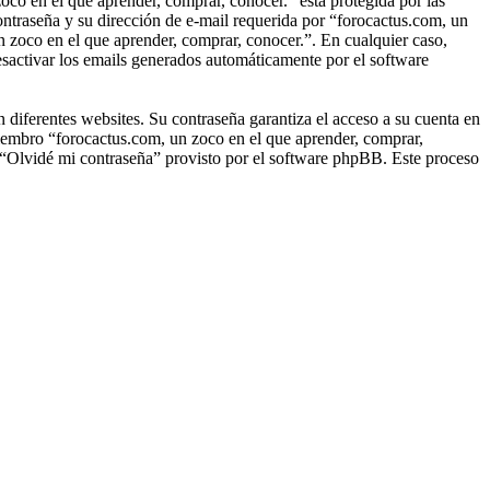
oco en el que aprender, comprar, conocer.” está protegida por las
ontraseña y su dirección de e-mail requerida por “forocactus.com, un
un zoco en el que aprender, comprar, conocer.”. En cualquier caso,
esactivar los emails generados automáticamente por el software
 diferentes websites. Su contraseña garantiza el acceso a su cuenta en
iembro “forocactus.com, un zoco en el que aprender, comprar,
io “Olvidé mi contraseña” provisto por el software phpBB. Este proceso