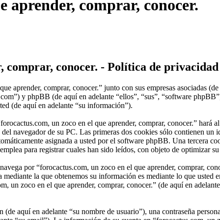
ue aprender, comprar, conocer.
, comprar, conocer. - Política de privacidad
 que aprender, comprar, conocer.” junto con sus empresas asociadas (de
ctus.com”) y phpBB (de aquí en adelante “ellos”, “sus”, “software p
ted (de aquí en adelante “su información”).
forocactus.com, un zoco en el que aprender, comprar, conocer.” hará a
del navegador de su PC. Las primeras dos cookies sólo contienen un ide
automáticamente asignada a usted por el software phpBB. Una tercera c
mplea para registrar cuales han sido leídos, con objeto de optimizar su
vega por “forocactus.com, un zoco en el que aprender, comprar, conoc
ía mediante la que obtenemos su información es mediante lo que usted e
om, un zoco en el que aprender, comprar, conocer.” (de aquí en adelante
(de aquí en adelante “su nombre de usuario”), una contraseña personal 