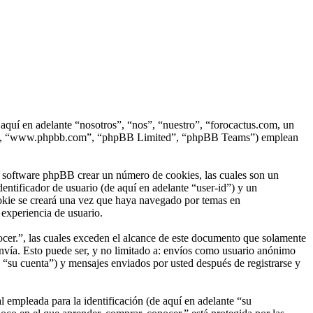
 aquí en adelante “nosotros”, “nos”, “nuestro”, “forocactus.com, un
hpBB”, “www.phpbb.com”, “phpBB Limited”, “phpBB Teams”) emplean
l software phpBB crear un número de cookies, las cuales son un
ntificador de usuario (de aquí en adelante “user-id”) y un
ookie se creará una vez que haya navegado por temas en
 experiencia de usuario.
er.”, las cuales exceden el alcance de este documento que solamente
nvía. Esto puede ser, y no limitado a: envíos como usuario anónimo
 “su cuenta”) y mensajes enviados por usted después de registrarse y
empleada para la identificación (de aquí en adelante “su