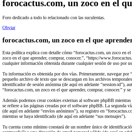
forocactus.com, un zoco en el q
Foro dedicado a todo lo relacionado con las suculentas.
Obviar
forocactus.com, un zoco en el que aprender
Esta política explica con detalle cómo “forocactus.com, un zoco en el
zoco en el que aprender, comprar, conocer.”, “https://www.foroca
cualquier información obtenida durante cualquier sesión de uso por us
Tu información es obtenida por dos vías. Primeramente, navegar por “
pequeño archivo de texto que se descargan en los archivos temporales 
identificador de sesión anónima (de aquí en adelante “session-id”), 
“forocactus.com, un zoco en el que aprender, comprar, conocer.” y se e
Además podemos crear cookies externas al software phpBB mientras na
se refiere a las páginas creadas por el software phpBB. La segunda v
(de aquí en adelante “envíos anónimos”), su registro en “forocactus.c
mientras se haya identificado (de aquí en adelante “sus mensajes”).
Tu cuenta como mínimo constará de un nombre único de identificación 