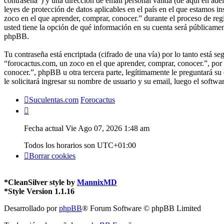
contraseña”) y una dirección de email personal válida (de aquí en ade
leyes de protección de datos aplicables en el país en el que estamos 
zoco en el que aprender, comprar, conocer.” durante el proceso de regi
usted tiene la opción de qué información en su cuenta será públicamen
phpBB.
Tu contraseña está encriptada (cifrado de una vía) por lo tanto está 
“forocactus.com, un zoco en el que aprender, comprar, conocer.”, po
conocer.”, phpBB u otra tercera parte, legítimamente le preguntará su
le solicitará ingresar su nombre de usuario y su email, luego el soft
Suculentas.com
Forocactus
Fecha actual Vie Ago 07, 2026 1:48 am
Todos los horarios son
UTC+01:00
Borrar cookies
*
CleanSilver style by
MannixMD
*
Style Version 1.1.16
Desarrollado por
phpBB
® Forum Software © phpBB Limited