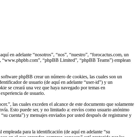
 aquí en adelante “nosotros”, “nos”, “nuestro”, “forocactus.com, un
hpBB”, “www.phpbb.com”, “phpBB Limited”, “phpBB Teams”) emplean
l software phpBB crear un número de cookies, las cuales son un
ntificador de usuario (de aquí en adelante “user-id”) y un
ookie se creará una vez que haya navegado por temas en
 experiencia de usuario.
er.”, las cuales exceden el alcance de este documento que solamente
nvía. Esto puede ser, y no limitado a: envíos como usuario anónimo
 “su cuenta”) y mensajes enviados por usted después de registrarse y
empleada para la identificación (de aquí en adelante “su