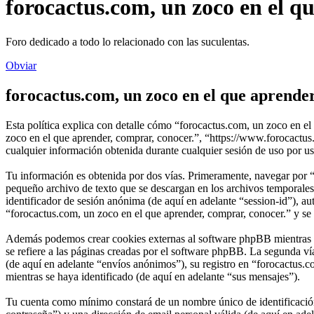
forocactus.com, un zoco en el q
Foro dedicado a todo lo relacionado con las suculentas.
Obviar
forocactus.com, un zoco en el que aprender
Esta política explica con detalle cómo “forocactus.com, un zoco en el
zoco en el que aprender, comprar, conocer.”, “https://www.foroca
cualquier información obtenida durante cualquier sesión de uso por us
Tu información es obtenida por dos vías. Primeramente, navegar por “
pequeño archivo de texto que se descargan en los archivos temporales 
identificador de sesión anónima (de aquí en adelante “session-id”), 
“forocactus.com, un zoco en el que aprender, comprar, conocer.” y se e
Además podemos crear cookies externas al software phpBB mientras na
se refiere a las páginas creadas por el software phpBB. La segunda v
(de aquí en adelante “envíos anónimos”), su registro en “forocactus.c
mientras se haya identificado (de aquí en adelante “sus mensajes”).
Tu cuenta como mínimo constará de un nombre único de identificación 