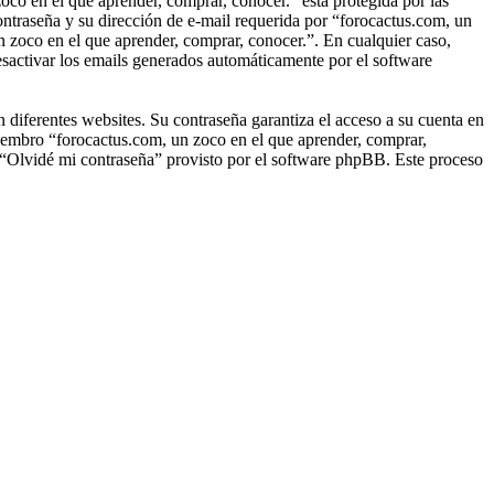
oco en el que aprender, comprar, conocer.” está protegida por las
ontraseña y su dirección de e-mail requerida por “forocactus.com, un
un zoco en el que aprender, comprar, conocer.”. En cualquier caso,
esactivar los emails generados automáticamente por el software
 diferentes websites. Su contraseña garantiza el acceso a su cuenta en
iembro “forocactus.com, un zoco en el que aprender, comprar,
io “Olvidé mi contraseña” provisto por el software phpBB. Este proceso