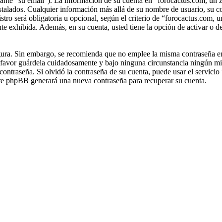
lante “su email”). La información de su cuenta en “forocactus.com, un z
instalados. Cualquier información más allá de su nombre de usuario, su c
stro será obligatoria u opcional, según el criterio de “forocactus.com, 
te exhibida. Además, en su cuenta, usted tiene la opción de activar o d
segura. Sin embargo, se recomienda que no emplee la misma contraseña en
r favor guárdela cuidadosamente y bajo ninguna circunstancia ningún m
 contraseña. Si olvidó la contraseña de su cuenta, puede usar el servic
ware phpBB generará una nueva contraseña para recuperar su cuenta.