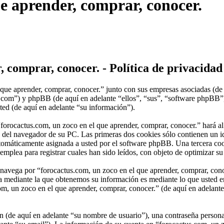
ue aprender, comprar, conocer.
, comprar, conocer. - Política de privacidad
 que aprender, comprar, conocer.” junto con sus empresas asociadas (de
ctus.com”) y phpBB (de aquí en adelante “ellos”, “sus”, “software p
ted (de aquí en adelante “su información”).
forocactus.com, un zoco en el que aprender, comprar, conocer.” hará a
del navegador de su PC. Las primeras dos cookies sólo contienen un ide
automáticamente asignada a usted por el software phpBB. Una tercera c
mplea para registrar cuales han sido leídos, con objeto de optimizar su
vega por “forocactus.com, un zoco en el que aprender, comprar, conoc
ía mediante la que obtenemos su información es mediante lo que usted e
om, un zoco en el que aprender, comprar, conocer.” (de aquí en adelante
(de aquí en adelante “su nombre de usuario”), una contraseña personal 