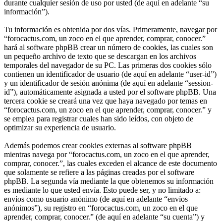
durante cualquier sesión de uso por usted (de aquí en adelante “su
información”).
Tu información es obtenida por dos vías. Primeramente, navegar por
“forocactus.com, un zoco en el que aprender, comprar, conocer.”
hará al software phpBB crear un número de cookies, las cuales son
un pequeño archivo de texto que se descargan en los archivos
temporales del navegador de su PC. Las primeras dos cookies sólo
contienen un identificador de usuario (de aquí en adelante “user-id”)
y un identificador de sesión anónima (de aquí en adelante “session-
id”), automáticamente asignada a usted por el software phpBB. Una
tercera cookie se creará una vez que haya navegado por temas en
“forocactus.com, un zoco en el que aprender, comprar, conocer.” y
se emplea para registrar cuales han sido leídos, con objeto de
optimizar su experiencia de usuario.
Además podemos crear cookies externas al software phpBB
mientras navega por “forocactus.com, un zoco en el que aprender,
comprar, conocer.”, las cuales exceden el alcance de este documento
que solamente se refiere a las páginas creadas por el software
phpBB. La segunda vía mediante la que obtenemos su información
es mediante lo que usted envía. Esto puede ser, y no limitado a:
envíos como usuario anónimo (de aquí en adelante “envíos
anónimos”), su registro en “forocactus.com, un zoco en el que
aprender, comprar, conocer.” (de aquí en adelante “su cuenta”) y