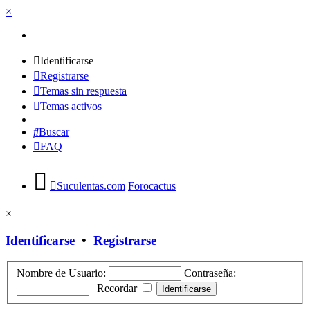
×
Identificarse
Registrarse
Temas sin respuesta
Temas activos
Buscar
FAQ
Suculentas.com
Forocactus
×
Identificarse
•
Registrarse
Nombre de Usuario:
Contraseña:
|
Recordar