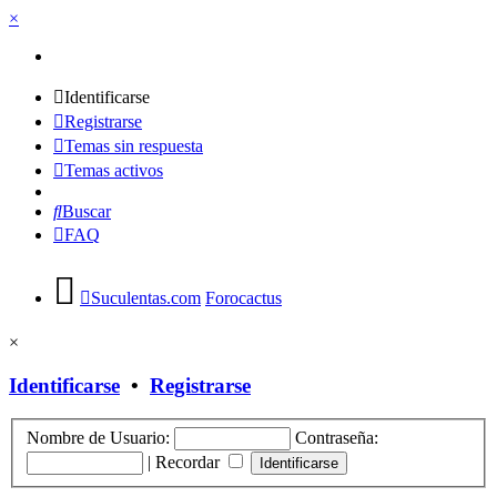
×
Identificarse
Registrarse
Temas sin respuesta
Temas activos
Buscar
FAQ
Suculentas.com
Forocactus
×
Identificarse
•
Registrarse
Nombre de Usuario:
Contraseña:
|
Recordar