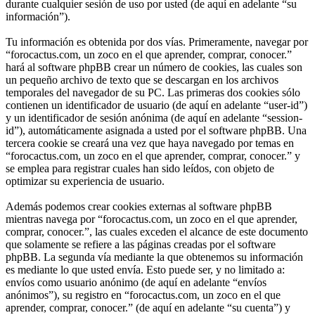
durante cualquier sesión de uso por usted (de aquí en adelante “su
información”).
Tu información es obtenida por dos vías. Primeramente, navegar por
“forocactus.com, un zoco en el que aprender, comprar, conocer.”
hará al software phpBB crear un número de cookies, las cuales son
un pequeño archivo de texto que se descargan en los archivos
temporales del navegador de su PC. Las primeras dos cookies sólo
contienen un identificador de usuario (de aquí en adelante “user-id”)
y un identificador de sesión anónima (de aquí en adelante “session-
id”), automáticamente asignada a usted por el software phpBB. Una
tercera cookie se creará una vez que haya navegado por temas en
“forocactus.com, un zoco en el que aprender, comprar, conocer.” y
se emplea para registrar cuales han sido leídos, con objeto de
optimizar su experiencia de usuario.
Además podemos crear cookies externas al software phpBB
mientras navega por “forocactus.com, un zoco en el que aprender,
comprar, conocer.”, las cuales exceden el alcance de este documento
que solamente se refiere a las páginas creadas por el software
phpBB. La segunda vía mediante la que obtenemos su información
es mediante lo que usted envía. Esto puede ser, y no limitado a:
envíos como usuario anónimo (de aquí en adelante “envíos
anónimos”), su registro en “forocactus.com, un zoco en el que
aprender, comprar, conocer.” (de aquí en adelante “su cuenta”) y