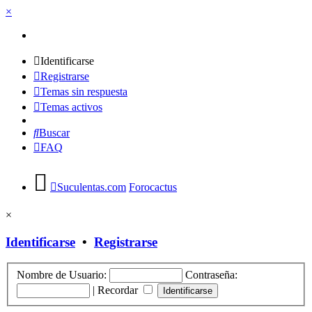
×
Identificarse
Registrarse
Temas sin respuesta
Temas activos
Buscar
FAQ
Suculentas.com
Forocactus
×
Identificarse
•
Registrarse
Nombre de Usuario:
Contraseña:
|
Recordar