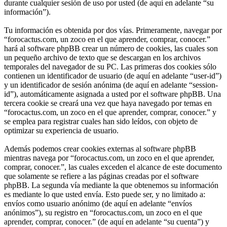
durante cualquier sesión de uso por usted (de aquí en adelante “su
información”).
Tu información es obtenida por dos vías. Primeramente, navegar por
“forocactus.com, un zoco en el que aprender, comprar, conocer.”
hará al software phpBB crear un número de cookies, las cuales son
un pequeño archivo de texto que se descargan en los archivos
temporales del navegador de su PC. Las primeras dos cookies sólo
contienen un identificador de usuario (de aquí en adelante “user-id”)
y un identificador de sesión anónima (de aquí en adelante “session-
id”), automáticamente asignada a usted por el software phpBB. Una
tercera cookie se creará una vez que haya navegado por temas en
“forocactus.com, un zoco en el que aprender, comprar, conocer.” y
se emplea para registrar cuales han sido leídos, con objeto de
optimizar su experiencia de usuario.
Además podemos crear cookies externas al software phpBB
mientras navega por “forocactus.com, un zoco en el que aprender,
comprar, conocer.”, las cuales exceden el alcance de este documento
que solamente se refiere a las páginas creadas por el software
phpBB. La segunda vía mediante la que obtenemos su información
es mediante lo que usted envía. Esto puede ser, y no limitado a:
envíos como usuario anónimo (de aquí en adelante “envíos
anónimos”), su registro en “forocactus.com, un zoco en el que
aprender, comprar, conocer.” (de aquí en adelante “su cuenta”) y