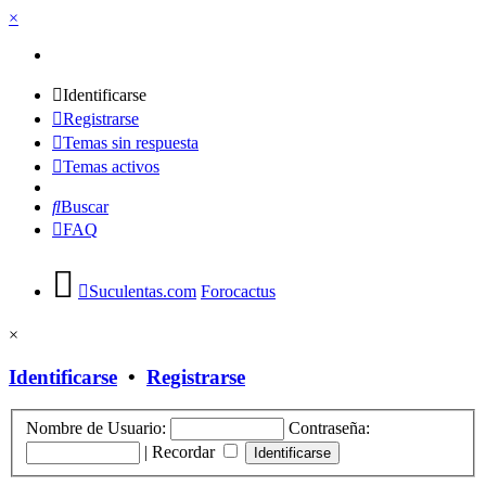
×
Identificarse
Registrarse
Temas sin respuesta
Temas activos
Buscar
FAQ
Suculentas.com
Forocactus
×
Identificarse
•
Registrarse
Nombre de Usuario:
Contraseña:
|
Recordar