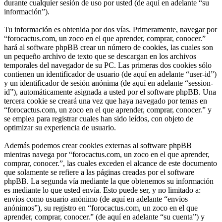
durante cualquier sesión de uso por usted (de aquí en adelante “su
información”).
Tu información es obtenida por dos vías. Primeramente, navegar por
“forocactus.com, un zoco en el que aprender, comprar, conocer.”
hará al software phpBB crear un número de cookies, las cuales son
un pequeño archivo de texto que se descargan en los archivos
temporales del navegador de su PC. Las primeras dos cookies sólo
contienen un identificador de usuario (de aquí en adelante “user-id”)
y un identificador de sesión anónima (de aquí en adelante “session-
id”), automáticamente asignada a usted por el software phpBB. Una
tercera cookie se creará una vez que haya navegado por temas en
“forocactus.com, un zoco en el que aprender, comprar, conocer.” y
se emplea para registrar cuales han sido leídos, con objeto de
optimizar su experiencia de usuario.
Además podemos crear cookies externas al software phpBB
mientras navega por “forocactus.com, un zoco en el que aprender,
comprar, conocer.”, las cuales exceden el alcance de este documento
que solamente se refiere a las páginas creadas por el software
phpBB. La segunda vía mediante la que obtenemos su información
es mediante lo que usted envía. Esto puede ser, y no limitado a:
envíos como usuario anónimo (de aquí en adelante “envíos
anónimos”), su registro en “forocactus.com, un zoco en el que
aprender, comprar, conocer.” (de aquí en adelante “su cuenta”) y