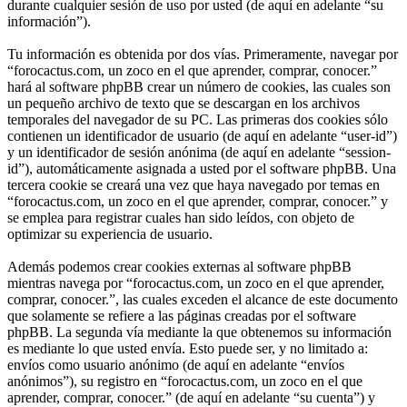
durante cualquier sesión de uso por usted (de aquí en adelante “su
información”).
Tu información es obtenida por dos vías. Primeramente, navegar por
“forocactus.com, un zoco en el que aprender, comprar, conocer.”
hará al software phpBB crear un número de cookies, las cuales son
un pequeño archivo de texto que se descargan en los archivos
temporales del navegador de su PC. Las primeras dos cookies sólo
contienen un identificador de usuario (de aquí en adelante “user-id”)
y un identificador de sesión anónima (de aquí en adelante “session-
id”), automáticamente asignada a usted por el software phpBB. Una
tercera cookie se creará una vez que haya navegado por temas en
“forocactus.com, un zoco en el que aprender, comprar, conocer.” y
se emplea para registrar cuales han sido leídos, con objeto de
optimizar su experiencia de usuario.
Además podemos crear cookies externas al software phpBB
mientras navega por “forocactus.com, un zoco en el que aprender,
comprar, conocer.”, las cuales exceden el alcance de este documento
que solamente se refiere a las páginas creadas por el software
phpBB. La segunda vía mediante la que obtenemos su información
es mediante lo que usted envía. Esto puede ser, y no limitado a:
envíos como usuario anónimo (de aquí en adelante “envíos
anónimos”), su registro en “forocactus.com, un zoco en el que
aprender, comprar, conocer.” (de aquí en adelante “su cuenta”) y