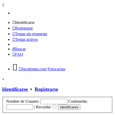
×
Identificarse
Registrarse
Temas sin respuesta
Temas activos
Buscar
FAQ
Suculentas.com
Forocactus
×
Identificarse
•
Registrarse
Nombre de Usuario:
Contraseña:
|
Recordar