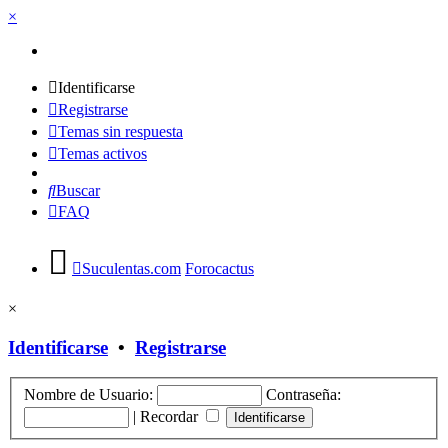
×
Identificarse
Registrarse
Temas sin respuesta
Temas activos
Buscar
FAQ
Suculentas.com
Forocactus
×
Identificarse
•
Registrarse
Nombre de Usuario:
Contraseña:
|
Recordar