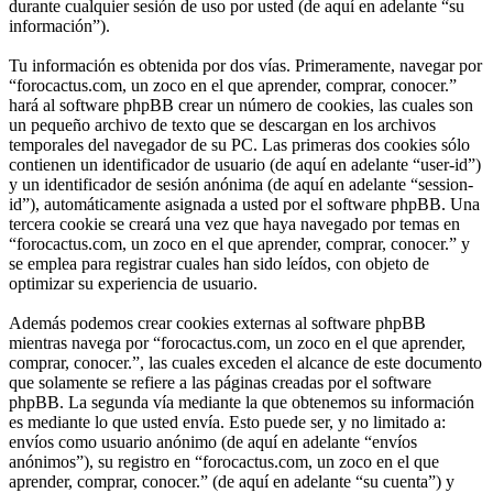
durante cualquier sesión de uso por usted (de aquí en adelante “su
información”).
Tu información es obtenida por dos vías. Primeramente, navegar por
“forocactus.com, un zoco en el que aprender, comprar, conocer.”
hará al software phpBB crear un número de cookies, las cuales son
un pequeño archivo de texto que se descargan en los archivos
temporales del navegador de su PC. Las primeras dos cookies sólo
contienen un identificador de usuario (de aquí en adelante “user-id”)
y un identificador de sesión anónima (de aquí en adelante “session-
id”), automáticamente asignada a usted por el software phpBB. Una
tercera cookie se creará una vez que haya navegado por temas en
“forocactus.com, un zoco en el que aprender, comprar, conocer.” y
se emplea para registrar cuales han sido leídos, con objeto de
optimizar su experiencia de usuario.
Además podemos crear cookies externas al software phpBB
mientras navega por “forocactus.com, un zoco en el que aprender,
comprar, conocer.”, las cuales exceden el alcance de este documento
que solamente se refiere a las páginas creadas por el software
phpBB. La segunda vía mediante la que obtenemos su información
es mediante lo que usted envía. Esto puede ser, y no limitado a:
envíos como usuario anónimo (de aquí en adelante “envíos
anónimos”), su registro en “forocactus.com, un zoco en el que
aprender, comprar, conocer.” (de aquí en adelante “su cuenta”) y