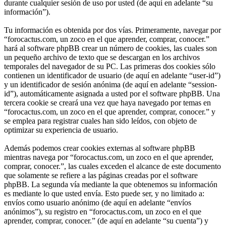
durante cualquier sesión de uso por usted (de aquí en adelante “su
información”).
Tu información es obtenida por dos vías. Primeramente, navegar por
“forocactus.com, un zoco en el que aprender, comprar, conocer.”
hará al software phpBB crear un número de cookies, las cuales son
un pequeño archivo de texto que se descargan en los archivos
temporales del navegador de su PC. Las primeras dos cookies sólo
contienen un identificador de usuario (de aquí en adelante “user-id”)
y un identificador de sesión anónima (de aquí en adelante “session-
id”), automáticamente asignada a usted por el software phpBB. Una
tercera cookie se creará una vez que haya navegado por temas en
“forocactus.com, un zoco en el que aprender, comprar, conocer.” y
se emplea para registrar cuales han sido leídos, con objeto de
optimizar su experiencia de usuario.
Además podemos crear cookies externas al software phpBB
mientras navega por “forocactus.com, un zoco en el que aprender,
comprar, conocer.”, las cuales exceden el alcance de este documento
que solamente se refiere a las páginas creadas por el software
phpBB. La segunda vía mediante la que obtenemos su información
es mediante lo que usted envía. Esto puede ser, y no limitado a:
envíos como usuario anónimo (de aquí en adelante “envíos
anónimos”), su registro en “forocactus.com, un zoco en el que
aprender, comprar, conocer.” (de aquí en adelante “su cuenta”) y