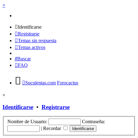
×
Identificarse
Registrarse
Temas sin respuesta
Temas activos
Buscar
FAQ
Suculentas.com
Forocactus
×
Identificarse
•
Registrarse
Nombre de Usuario:
Contraseña:
|
Recordar