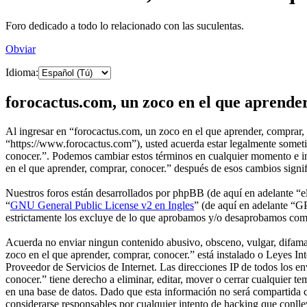
Foro dedicado a todo lo relacionado con las suculentas.
Obviar
Idioma:
forocactus.com, un zoco en el que aprender
Al ingresar en “forocactus.com, un zoco en el que aprender, comprar, 
“https://www.forocactus.com”), usted acuerda estar legalmente sometid
conocer.”. Podemos cambiar estos términos en cualquier momento e int
en el que aprender, comprar, conocer.” después de esos cambios signi
Nuestros foros están desarrollados por phpBB (de aquí en adelante 
“
GNU General Public License v2 en Ingles
” (de aquí en adelante “
estrictamente los excluye de lo que aprobamos y/o desaprobamos com
Acuerda no enviar ningun contenido abusivo, obsceno, vulgar, difamato
zoco en el que aprender, comprar, conocer.” está instalado o Leyes I
Proveedor de Servicios de Internet. Las direcciones IP de todos los e
conocer.” tiene derecho a eliminar, editar, mover o cerrar cualquie
en una base de datos. Dado que esta información no será compartida c
considerarse responsables por cualquier intento de hacking que conll