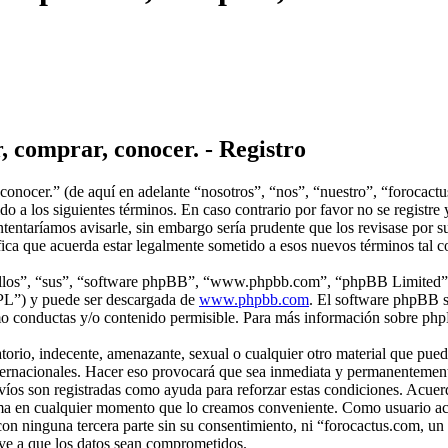
, comprar, conocer. - Registro
conocer.” (de aquí en adelante “nosotros”, “nos”, “nuestro”, “forocact
o a los siguientes términos. En caso contrario por favor no se registre
entaríamos avisarle, sin embargo sería prudente que los revisase por s
fica que acuerda estar legalmente sometido a esos nuevos términos tal 
“ellos”, “sus”, “software phpBB”, “www.phpbb.com”, “phpBB Limited”, 
GPL”) y puede ser descargada de
www.phpbb.com
. El software phpBB s
o conductas y/o contenido permisible. Para más información sobre phpB
rio, indecente, amenazante, sexual o cualquier otro material que pueda
nternacionales. Hacer eso provocará que sea inmediata y permanentement
nvíos son registradas como ayuda para reforzar estas condiciones. Acue
r tema en cualquier momento que lo creamos conveniente. Como usuario 
on ninguna tercera parte sin su consentimiento, ni “forocactus.com, u
eve a que los datos sean comprometidos.