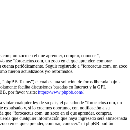
us.com, un zoco en el que aprender, comprar, conocer.”,
 y/o use “forocactus.com, un zoco en el que aprender, comprar,
u cuenta periódicamente. Seguir registrado a “forocactus.com, un zoco
como fueron actualizados y/o reformados.
“phpBB Teams”) el cual es una solución de foros liberada bajo la
olamente facilita discusiones basadas en Internet y la GPL
B, por favor visite:
https://www.phpbb.com/
.
 violar cualquier ley de su país, el país donde “forocactus.com, un
e expulsado y, si lo creemos oportuno, con notificación a su
rda que “forocactus.com, un zoco en el que aprender, comprar,
acuerda que cualquier información que haya ingresado será almacenada
n zoco en el que aprender, comprar, conocer.” ni phpBB podrán