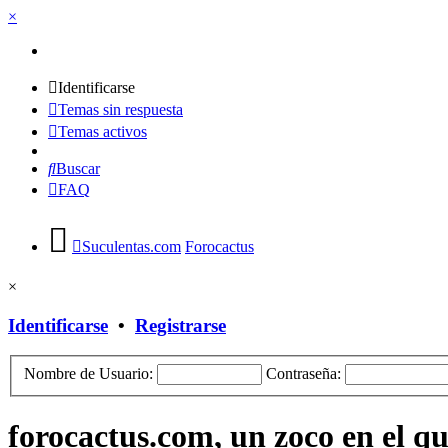
×
Identificarse
Temas sin respuesta
Temas activos
Buscar
FAQ
Suculentas.com
Forocactus
×
Identificarse
•
Registrarse
Nombre de Usuario:
Contraseña:
forocactus.com, un zoco en el q